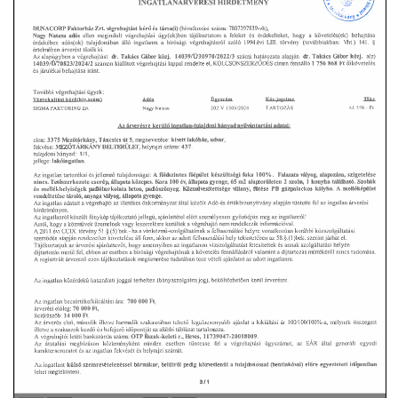
VÁLASZTÁSI INFORMÁCIÓK
NEMZETISÉGI ÖNKORMÁNYZAT
TÁRSULÁS
PÁLYÁZATOK
HIRDETMÉNYEK
ÓVODA ÉS MINI BÖLCSŐDE