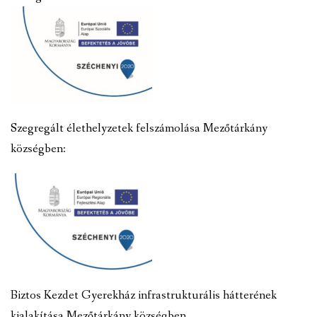
Szegregált élethelyzetek felszámolása Mezőtárkány
községben:
Biztos Kezdet Gyerekház infrastrukturális hátterének
kialakítása Mezőtárkány községben