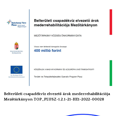
Belterületi csapadékvíz elvezető árok mederrehabilitációja
Mezőtárkányon TOP_PLUSZ-1.2.1-21-HE1-2022-00028