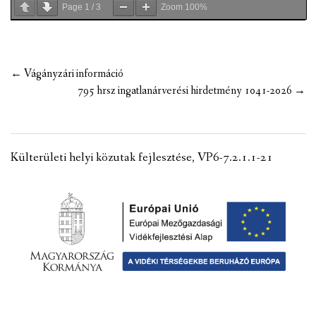
Page
1
/
3
Zoom
100%
Post
←
Vágányzári információ
navigation
795 hrsz ingatlanárverési hirdetmény 1041-2026
→
Külterületi helyi közutak fejlesztése, VP6-7.2.1.1-21