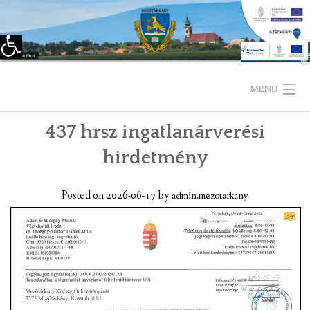
Eszköztár megnyitása
Skip
to
MENU
content
437 hrsz ingatlanárverési
KEZDŐLAP
hirdetmény
TELEPÜLÉSÜNKRŐL
Posted on
2026-06-17
by
admin.mezotarkany
LÁTNIVALÓK
KAPCSOLAT
ÖNKORMÁNYZAT
KÉPVISELŐ-TESTÜLET