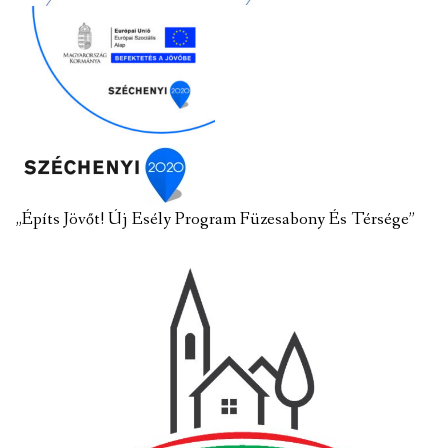
„Építs Jövőt! Új Esély Program Füzesabony És Térsége”