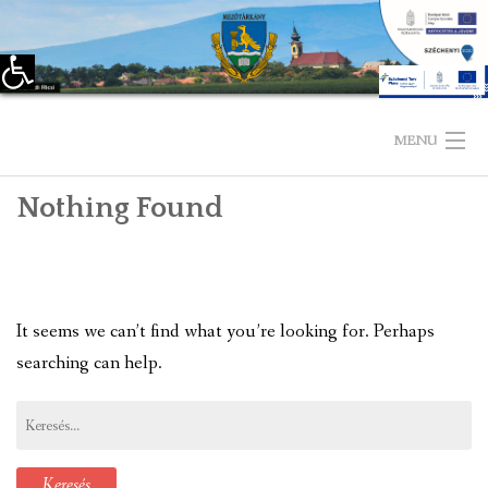
Eszköztár megnyitása
Skip
to
MENU
content
Nothing Found
KEZDŐLAP
TELEPÜLÉSÜNKRŐL
LÁTNIVALÓK
It seems we can’t find what you’re looking for. Perhaps
searching can help.
KAPCSOLAT
Keresés:
ÖNKORMÁNYZAT
KÉPVISELŐ-TESTÜLET