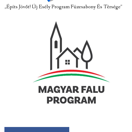
„Építs Jövőt! Új Esély Program Füzesabony És Térsége”