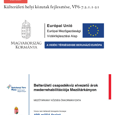
Külterületi helyi közutak fejlesztése, VP6-7.2.1.1-21
VÁLASZTÁSI INFORMÁCIÓK
NEMZETISÉGI ÖNKORMÁNYZAT
TÁRSULÁS
PÁLYÁZATOK
HIRDETMÉNYEK
ÓVODA ÉS MINI BÖLCSŐDE