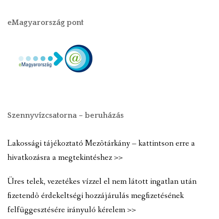
eMagyarország pont
Szennyvízcsatorna – beruházás
Lakossági tájékoztató Mezõtárkány – kattintson erre a
hivatkozásra a megtekintéshez >>
Üres telek, vezetékes vízzel el nem látott ingatlan után
fizetendõ érdekeltségi hozzájárulás megfizetésének
felfüggesztésére irányuló kérelem >>