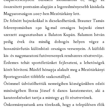
összesített pontszám alapján a legeredményesebb kisiskola
Magyarországon 2007-ben Mezõtárkány lett.
De felnõtt bajnokokkal is dicsekedhetünk. Brauner Tamás
fekvenyomásban 190 kg-mal országos bajnoki címet
szerzett augusztusban a Balaton Kupán. Salamon István
pedig évek óta mindig dobogós helyen végez a
hosszútávfutás különbözõ országos versenyein. A küföldi
kis- és nagymaratoni futóversenyek rendszeres résztvevõje.
Érdemes tehát sportéletünket fejleszteni, a lehetõségek
körét bõvíteni. Másfél hónapja alakult meg a Mezõtárkányi
Sportegyesület többféle szakosztállyal.
Örömmel üdvözölhettük nemrégiben községünkben edzõi
minõségében Borza József 6 danos karatemester, aki a
karateedzéseket tartja a mintegy 45 fõ résztvevõnek.
Önkormányzatunk arra törekszik, hogy a településen élõk