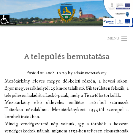
Eszköztár megnyitása
Skip
to
MENU
content
A település bemutatása
KEZDŐLAP
TELEPÜLÉSÜNKRŐL
Posted on
2008-10-29
by
admin.mezotarkany
Mezõtárkány Heves megye dél-keleti részén, a hevesi síkon,
LÁTNIVALÓK
Eger megyeszékhelytõl 25 km-re található. Sík területen fekszik, a
településen halad át a Laskó-patak, mely a Tisza-tóba torkollik.
KAPCSOLAT
Mezõtárkány elsõ okleveles említése 1261-bõl származik
Tottarkan névalakban. Mezõtárkányként 1353-tól szerepel a
ÖNKORMÁNYZAT
korabeli iratokban.
Mindig vendégszeretõ nép voltunk, így a törökök is hosszan
KÉPVISELŐ-TESTÜLET
vendégeskedtek nálunk, mígnem 1552-ben teljesen elpusztították