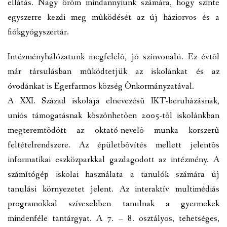
ellátás. Nagy öröm mindannyiunk számára, hogy szinte
egyszerre kezdi meg mûködését az új háziorvos és a
fiókgyógyszertár.
Intézményhálózatunk megfelelõ, jó színvonalú. Ez évtõl
már társulásban mûködtetjük az iskolánkat és az
óvodánkat is Egerfarmos község Önkormányzatával.
A XXI. Század iskolája elnevezésû IKT-beruházásnak,
uniós támogatásnak köszönhetõen 2005-tõl iskolánkban
megteremtõdött az oktató-nevelõ munka korszerû
feltételrendszere. Az épületbõvítés mellett jelentõs
informatikai eszközparkkal gazdagodott az intézmény. A
számítógép iskolai használata a tanulók számára új
tanulási környezetet jelent. Az interaktív multimédiás
programokkal szívesebben tanulnak a gyermekek
mindenféle tantárgyat. A 7. – 8. osztályos, tehetséges,