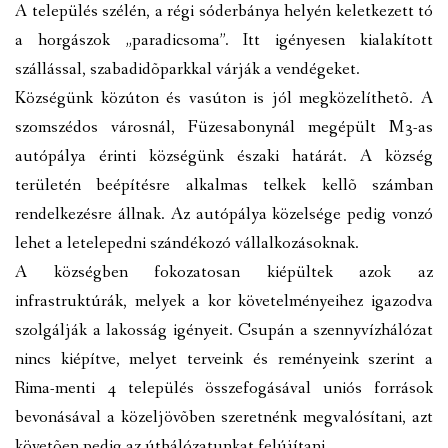
A település szélén, a régi sóderbánya helyén keletkezett tó
a horgászok „paradicsoma”. Itt igényesen kialakított
szállással, szabadidõparkkal várják a vendégeket.
Községünk közúton és vasúton is jól megközelíthetõ. A
szomszédos városnál, Füzesabonynál megépült M3-as
autópálya érinti községünk északi határát. A község
területén beépítésre alkalmas telkek kellõ számban
rendelkezésre állnak. Az autópálya közelsége pedig vonzó
lehet a letelepedni szándékozó vállalkozásoknak.
A községben fokozatosan kiépültek azok az
infrastruktúrák, melyek a kor követelményeihez igazodva
szolgálják a lakosság igényeit. Csupán a szennyvízhálózat
nincs kiépítve, melyet terveink és reményeink szerint a
Rima-menti 4 település összefogásával uniós források
bevonásával a közeljövõben szeretnénk megvalósítani, azt
követõen pedig az úthálózatunkat felújítani.