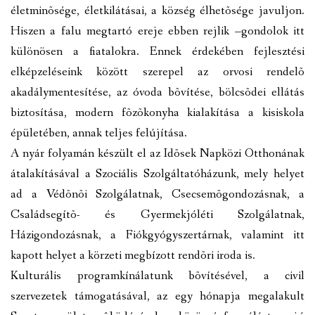
életminõsége, életkilátásai, a község élhetõsége javuljon.
Hiszen a falu megtartó ereje ebben rejlik –gondolok itt
különösen a fiatalokra. Ennek érdekében fejlesztési
elképzeléseink között szerepel az orvosi rendelõ
akadálymentesítése, az óvoda bõvítése, bölcsõdei ellátás
biztosítása, modern fõzõkonyha kialakítása a kisiskola
épületében, annak teljes felújítása.
A nyár folyamán készült el az Idõsek Napközi Otthonának
átalakításával a Szociális Szolgáltatóházunk, mely helyet
ad a Védõnõi Szolgálatnak, Csecsemõgondozásnak, a
Családsegítõ- és Gyermekjóléti Szolgálatnak,
Házigondozásnak, a Fiókgyógyszertárnak, valamint itt
kapott helyet a körzeti megbízott rendõri iroda is.
Kulturális programkínálatunk bõvítésével, a civil
szervezetek támogatásával, az egy hónapja megalakult