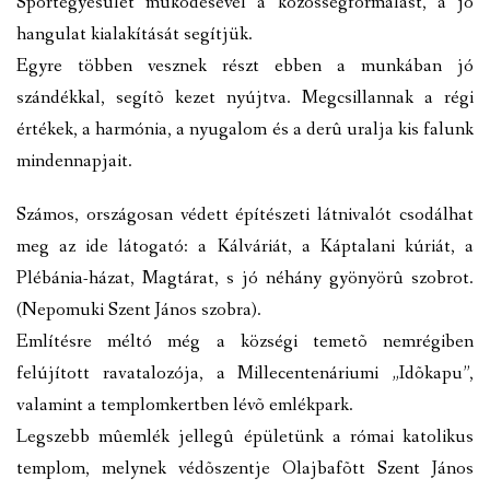
Sportegyesület mûködésével a közösségformálást, a jó
hangulat kialakítását segítjük.
Egyre többen vesznek részt ebben a munkában jó
szándékkal, segítõ kezet nyújtva. Megcsillannak a régi
értékek, a harmónia, a nyugalom és a derû uralja kis falunk
mindennapjait.
Számos, országosan védett építészeti látnivalót csodálhat
meg az ide látogató: a Kálváriát, a Káptalani kúriát, a
Plébánia-házat, Magtárat, s jó néhány gyönyörû szobrot.
(Nepomuki Szent János szobra).
Említésre méltó még a községi temetõ nemrégiben
felújított ravatalozója, a Millecentenáriumi „Idõkapu”,
valamint a templomkertben lévõ emlékpark.
Legszebb mûemlék jellegû épületünk a római katolikus
templom, melynek védõszentje Olajbafõtt Szent János