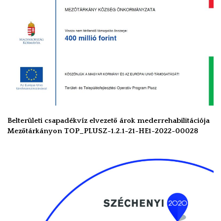
Belterületi csapadékvíz elvezető árok mederrehabilitációja
Mezőtárkányon TOP_PLUSZ-1.2.1-21-HE1-2022-00028