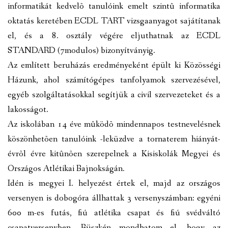
informatikát kedvelõ tanulóink emelt szintû informatika
oktatás keretében ECDL TART vizsgaanyagot sajátítanak
el, és a 8. osztály végére eljuthatnak az ECDL
STANDARD (7modulos) bizonyítványig.
Az említett beruházás eredményeként épült ki Közösségi
Házunk, ahol számítógépes tanfolyamok szervezésével,
egyéb szolgáltatásokkal segítjük a civil szervezeteket és a
lakosságot.
Az iskolában 14 éve mûködõ mindennapos testnevelésnek
köszönhetõen tanulóink -leküzdve a tornaterem hiányát-
évrõl évre kitûnõen szerepelnek a Kisiskolák Megyei és
Országos Atlétikai Bajnokságán.
Idén is megyei I. helyezést értek el, majd az országos
versenyen is dobogóra állhattak 3 versenyszámban: egyéni
600 m-es futás, fiú atlétika csapat és fiú svédváltó
csapatversenyben. Büszkén mondhatom el, hogy az