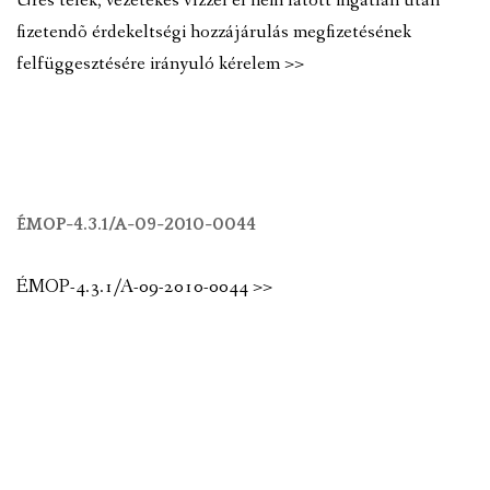
Üres telek, vezetékes vízzel el nem látott ingatlan után
fizetendõ érdekeltségi hozzájárulás megfizetésének
felfüggesztésére irányuló kérelem >>
ÉMOP-4.3.1/A-09-2010-0044
ÉMOP-4.3.1/A-09-2010-0044 >>