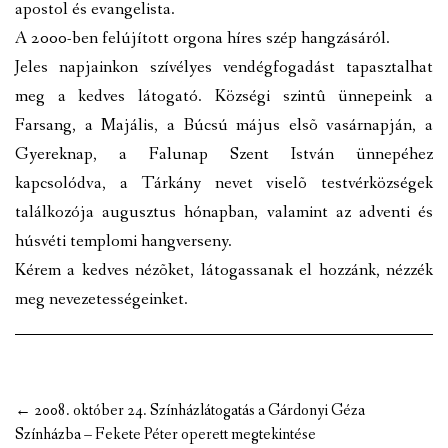
apostol és evangelista.
A 2000-ben felújított orgona híres szép hangzásáról.
Jeles napjainkon szívélyes vendégfogadást tapasztalhat
meg a kedves látogató. Községi szintû ünnepeink a
Farsang, a Majális, a Búcsú május elsõ vasárnapján, a
Gyereknap, a Falunap Szent István ünnepéhez
kapcsolódva, a Tárkány nevet viselõ testvérközségek
találkozója augusztus hónapban, valamint az adventi és
húsvéti templomi hangverseny.
Kérem a kedves nézõket, látogassanak el hozzánk, nézzék
meg nevezetességeinket.
Post
←
2008. október 24. Színházlátogatás a Gárdonyi Géza
navigation
Színházba – Fekete Péter operett megtekintése