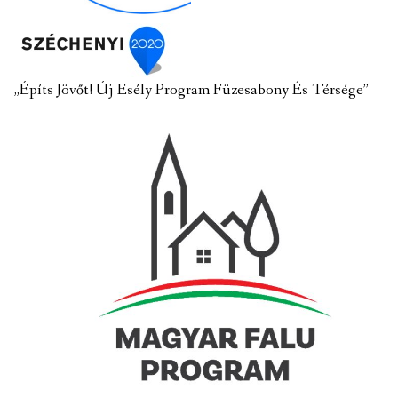
„Építs Jövőt! Új Esély Program Füzesabony És Térsége”