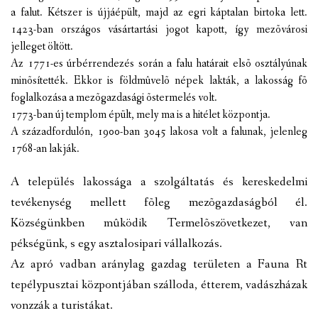
a falut. Kétszer is újjáépült, majd az egri káptalan birtoka lett.
VÁLASZTÁSI INFORMÁCIÓK
1423-ban országos vásártartási jogot kapott, így mezõvárosi
jelleget öltött.
NEMZETISÉGI ÖNKORMÁNYZAT
Az 1771-es úrbérrendezés során a falu határait elsõ osztályúnak
minõsítették. Ekkor is földmûvelõ népek lakták, a lakosság fõ
TÁRSULÁS
foglalkozása a mezõgazdasági õstermelés volt.
1773-ban új templom épült, mely ma is a hitélet központja.
PÁLYÁZATOK
A századfordulón, 1900-ban 3045 lakosa volt a falunak, jelenleg
1768-an lakják.
HIRDETMÉNYEK
A település lakossága a szolgáltatás és kereskedelmi
ÓVODA ÉS MINI BÖLCSŐDE
tevékenység mellett fõleg mezõgazdaságból él.
Községünkben mûködik Termelõszövetkezet, van
pékségünk, s egy asztalosipari vállalkozás.
Az apró vadban aránylag gazdag területen a Fauna Rt
tepélypusztai központjában szálloda, étterem, vadászházak
vonzzák a turistákat.