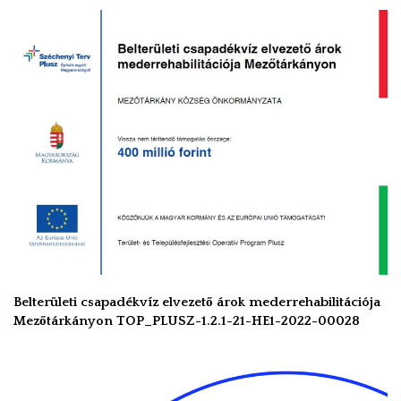
Belterületi csapadékvíz elvezető árok mederrehabilitációja
Mezőtárkányon TOP_PLUSZ-1.2.1-21-HE1-2022-00028