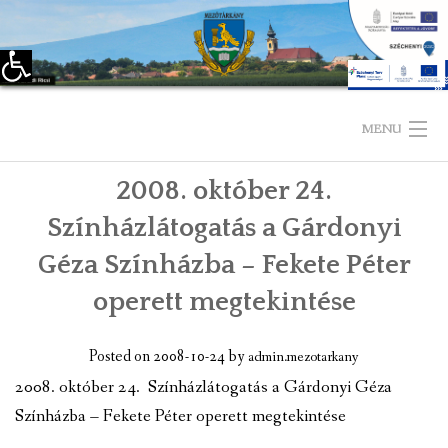
Eszköztár megnyitása
Skip
to
MENU
content
2008. október 24.
KEZDŐLAP
Színházlátogatás a Gárdonyi
TELEPÜLÉSÜNKRŐL
Géza Színházba – Fekete Péter
LÁTNIVALÓK
operett megtekintése
KAPCSOLAT
Posted on
2008-10-24
by
admin.mezotarkany
ÖNKORMÁNYZAT
2008. október 24. Színházlátogatás a Gárdonyi Géza
Színházba – Fekete Péter operett megtekintése
KÉPVISELŐ-TESTÜLET