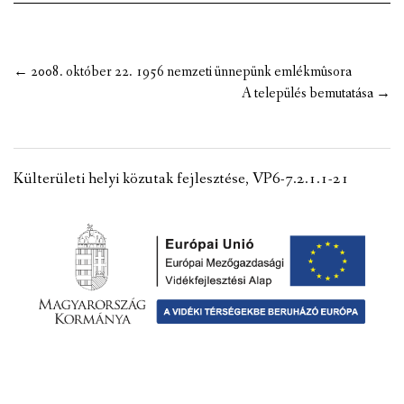
VÁLASZTÁSI INFORMÁCIÓK
NEMZETISÉGI ÖNKORMÁNYZAT
Post
←
2008. október 22. 1956 nemzeti ünnepünk emlékmûsora
navigation
A település bemutatása
→
TÁRSULÁS
PÁLYÁZATOK
Külterületi helyi közutak fejlesztése, VP6-7.2.1.1-21
HIRDETMÉNYEK
ÓVODA ÉS MINI BÖLCSŐDE