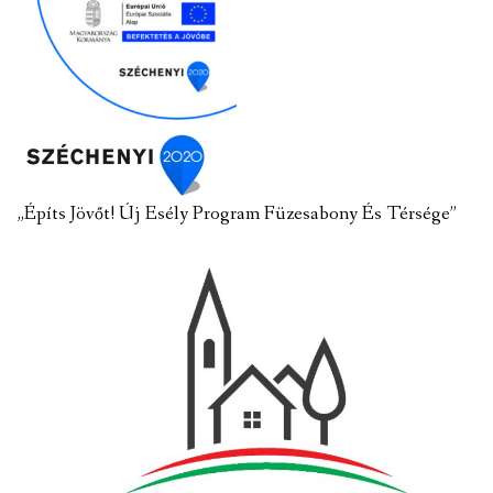
„Építs Jövőt! Új Esély Program Füzesabony És Térsége”