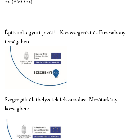
12. (ÉMO 12)
Építsünk együtt jövőt! – Közösségerősítés Füzesabony
térségében
Szegregált élethelyzetek felszámolása Mezőtárkány
községben: