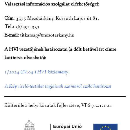
Választási információs szolgálat elérhetőségei:
VÁLASZTÁSI INFORMÁCIÓK
Cím:
3375 Mezőtárkány, Kossuth Lajos út 81.
NEMZETISÉGI ÖNKORMÁNYZAT
Tel.:
36/491-933
E-mail:
titkarsag@mezotarkany.hu
TÁRSULÁS
A HVI vezetőjének határozatai (a dőlt betűvel írt címre
PÁLYÁZATOK
kattintva olvasható):
HIRDETMÉNYEK
1/2024.(IV.04.) HVI közlemény
ÓVODA ÉS MINI BÖLCSŐDE
A Képviselő-testület tagjainak számáról szóló határozat
Külterületi helyi közutak fejlesztése, VP6-7.2.1.1-21