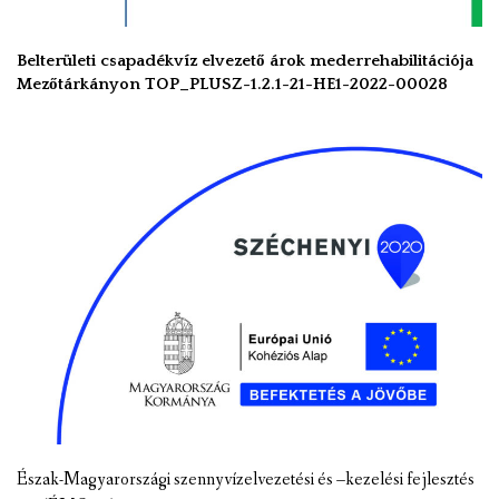
Belterületi csapadékvíz elvezető árok mederrehabilitációja
Mezőtárkányon TOP_PLUSZ-1.2.1-21-HE1-2022-00028
Észak-Magyarországi szennyvízelvezetési és –kezelési fejlesztés