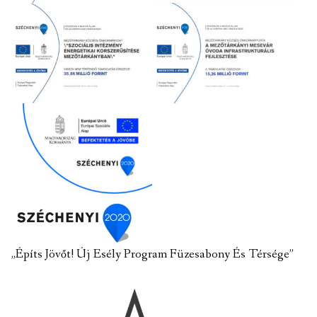
„Építs Jövőt! Új Esély Program Füzesabony És Térsége”