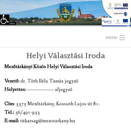
Eszköztár megnyitása
Skip
to
MENU
content
Helyi Választási Iroda
KEZDŐLAP
Mezőtárkányi Közös Helyi Választási Iroda
TELEPÜLÉSÜNKRŐL
Vezető:
dr. Tóth Béla Tamás jegyző
LÁTNIVALÓK
Helyettes:
——————— aljegyző
KAPCSOLAT
Cím:
3375 Mezőtárkány, Kossuth Lajos út 81.
Tel.:
36/491-933
ÖNKORMÁNYZAT
E-mail:
titkarsag@mezotarkany.hu
KÉPVISELŐ-TESTÜLET