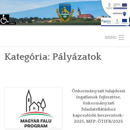
Eszköztár megnyitása
Skip
to
MENU
content
Kategória:
Pályázatok
KEZDŐLAP
TELEPÜLÉSÜNKRŐL
LÁTNIVALÓK
Önkormányzati tulajdonú
ingatlanok fejlesztése,
KAPCSOLAT
önkormányzati
feladatellátáshoz
ÖNKORMÁNYZAT
kapcsolódó beszerzések-
2025, MFP-ÖTIFB/2025
KÉPVISELŐ-TESTÜLET