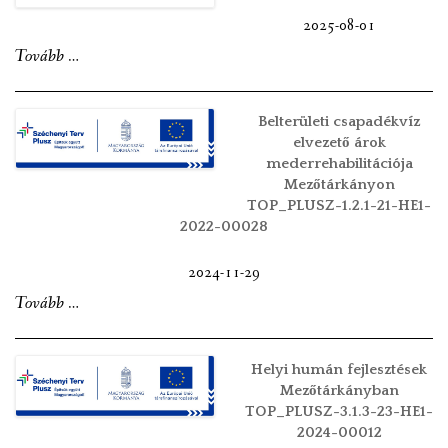
feladatellátáshoz
2025-08-01
kapcsolódó
„Mezőtárkány
Tovább
…
beszerzések-
külterületi
2024,
infrastruktúrájának
Belterületi csapadékvíz
MFP-
fejlesztése”
elvezető árok
ÖTIFB/2024”
mederrehabilitációja
Mezőtárkányon
TOP_PLUSZ-1.2.1-21-HE1-
2022-00028
2024-11-29
„Belterületi
Tovább
…
csapadékvíz
elvezető
Helyi humán fejlesztések
árok
Mezőtárkányban
TOP_PLUSZ-3.1.3-23-HE1-
mederrehabilitációja
2024-00012
Mezőtárkányon