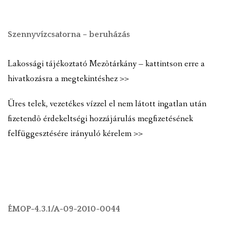
Szennyvízcsatorna – beruházás
Lakossági tájékoztató Mezõtárkány – kattintson erre a
hivatkozásra a megtekintéshez >>
Üres telek, vezetékes vízzel el nem látott ingatlan után
fizetendõ érdekeltségi hozzájárulás megfizetésének
felfüggesztésére irányuló kérelem >>
ÉMOP-4.3.1/A-09-2010-0044