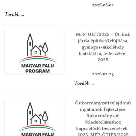
2026-06-01
VÁLASZTÁSI INFORMÁCIÓK
„Önkormányzati
Tovább
…
tulajdonú
NEMZETISÉGI ÖNKORMÁNYZAT
ingatlanok
MFP-UHJ/2025 – Út, híd,
TÁRSULÁS
fejlesztése,
járda építése/felújítása,
gyalogos-átkelőhely
önkormányzati
PÁLYÁZATOK
kialakítása, fejlesztése-
feladatellátáshoz
2025
HIRDETMÉNYEK
kapcsolódó
2026-01-23
beszerzések-
ÓVODA ÉS MINI BÖLCSŐDE
„MFP-
Tovább
…
2025,
UHJ/2025
MFP-
–
ÖTIFB/2025”
Önkormányzati tulajdonú
Út,
ingatlanok fejlesztése,
önkormányzati
híd,
feladatellátáshoz
járda
kapcsolódó beszerzések-
építése/felújítása,
2025, MFP-ÖTIFB/2025