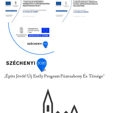
„Építs Jövőt! Új Esély Program Füzesabony És Térsége”