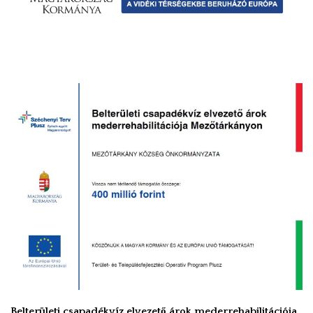
építése
Mezőtárkányon”
Belterületi csapadékvíz elvezető árok mederrehabilitációja