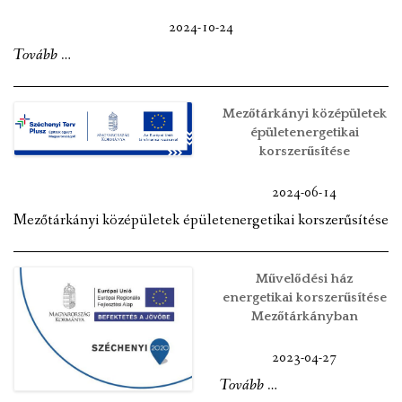
TOP_PLUSZ-
2024-10-24
1.2.1-
„Helyi
Tovább
…
21-
humán
HE1-
fejlesztések
Mezőtárkányi középületek
2022-
Mezőtárkányban
épületenergetikai
korszerűsítése
00028”
TOP_PLUSZ-
3.1.3-
2024-06-14
23-
Mezőtárkányi középületek épületenergetikai korszerűsítése
HE1-
2024-
Művelődési ház
00012”
energetikai korszerűsítése
Mezőtárkányban
2023-04-27
„Művelődési
Tovább
…