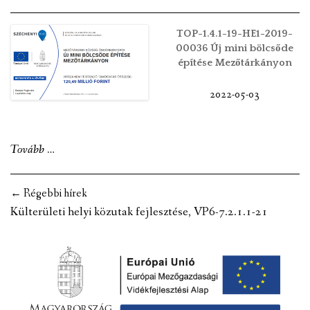
ház
energetikai
TOP-1.4.1-19-HE1-2019-
korszerűsítése
00036 Új mini bölcsőde
építése Mezőtárkányon
Mezőtárkányban”
2022-05-03
„TOP-
Tovább
…
1.4.1-
19-
Posts
←
Régebbi hírek
HE1-
navigation
Külterületi helyi közutak fejlesztése, VP6-7.2.1.1-21
2019-
00036
Új
mini
bölcsőde