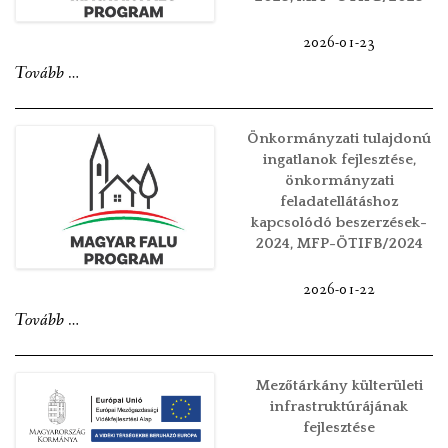
gyalogos-
2026-01-23
átkelőhely
„Önkormányzati
Tovább
…
kialakítása,
tulajdonú
fejlesztése-
ingatlanok
Önkormányzati tulajdonú
2025”
fejlesztése,
ingatlanok fejlesztése,
önkormányzati
önkormányzati
feladatellátáshoz
feladatellátáshoz
kapcsolódó beszerzések-
kapcsolódó
2024, MFP-ÖTIFB/2024
beszerzések-
2026-01-22
2025,
„Önkormányzati
Tovább
…
MFP-
tulajdonú
ÖTIFB/2025”
ingatlanok
Mezőtárkány külterületi
fejlesztése,
infrastruktúrájának
fejlesztése
önkormányzati