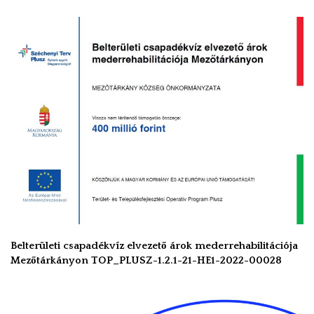
Belterületi csapadékvíz elvezető árok mederrehabilitációja
Mezőtárkányon TOP_PLUSZ-1.2.1-21-HE1-2022-00028