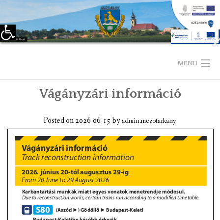
Eszköztár megnyitása
Skip
to
MENU
content
Vágányzári információ
KEZDŐLAP
TELEPÜLÉSÜNKRŐL
Posted on
2026-06-15
by
admin.mezotarkany
LÁTNIVALÓK
KAPCSOLAT
ÖNKORMÁNYZAT
KÉPVISELŐ-TESTÜLET