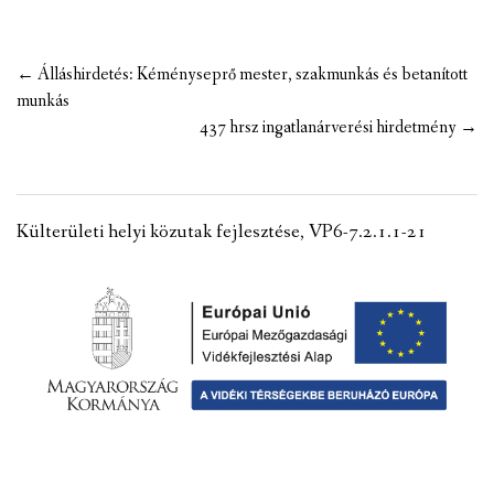
Post
←
Álláshirdetés: Kéményseprő mester, szakmunkás és betanított
navigation
munkás
437 hrsz ingatlanárverési hirdetmény
→
Külterületi helyi közutak fejlesztése, VP6-7.2.1.1-21