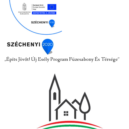
„Építs Jövőt! Új Esély Program Füzesabony És Térsége”