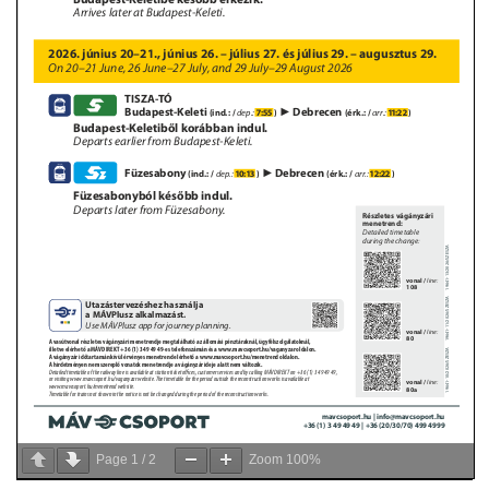
VÁLASZTÁSI INFORMÁCIÓK
NEMZETISÉGI ÖNKORMÁNYZAT
TÁRSULÁS
PÁLYÁZATOK
HIRDETMÉNYEK
ÓVODA ÉS MINI BÖLCSŐDE
Page
1
/
2
Zoom
100%