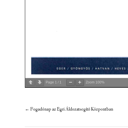
Page
1
/
1
Zoom
100%
Post
←
Fogadónap az Egri Áldozatsegítő Központban
navigation