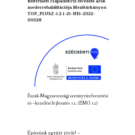
Belterületi csapadékvíz elvezető árok
mederrehabilitációja Mezőtárkányon
TOP_PLUSZ-1.2.1-21-HE1-2022-
00028
Észak-Magyarországi szennyvízelvezetési
és –kezelési fejlesztés 12. (ÉMO 12)
Építsünk együtt jövőt! –