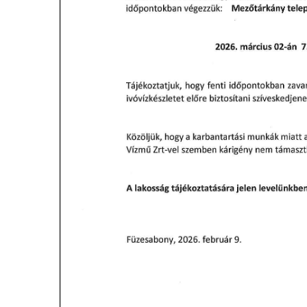
MEZÕTÁRKÁNYI ZSEBKALAUZ
MEZŐTÁRKÁNY KINCSE
MEZŐTÁRKÁNY ÉRTÉKEI