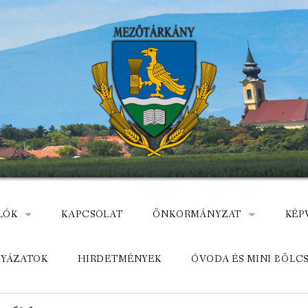
LÓK
KAPCSOLAT
ÖNKORMÁNYZAT
KÉP
: NEMZETÕRÖK HEVES MEGYÉBEN, MEZÕTÁRKÁNYON
ÁZ
KÖZADATKERESŐ
HEL
LYÁZATOK
HIRDETMÉNYEK
ÓVODA ÉS MINI BÖLC
MEZŐTÁRKÁNYI KÖZÖS ÖNKO
KÖZ
ELÉRHETŐSÉGE