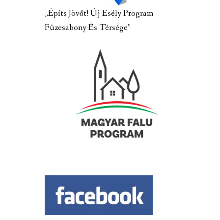
„Építs Jövőt! Új Esély Program
Füzesabony És Térsége”