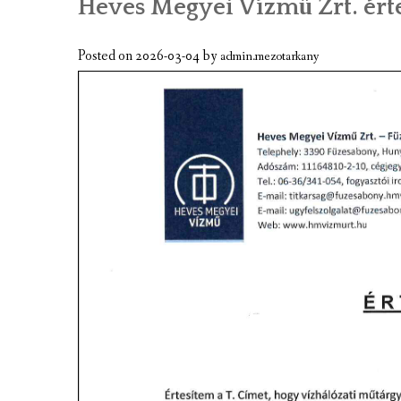
Heves Megyei Vízmű Zrt. érte
A TELEPÜLÉS BEMUTATÁSA
GAZDASÁGI ÉLET
Posted on
2026-03-04
by
admin.mezotarkany
A TELEPÜLÉS CÍMERE
KÉPGALÉRIA
VIDEÓK
MEZÕTÁRKÁNY TÉRKÉPE
TÉRKÉPCENTRUM
GOOGLE TÉRKÉP
KULTURÁLIS EMLÉKEK, NEVEZETESS
JELES NAPOK, PROGRAMOK, ESEMÉN