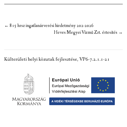
Post
←
815 hrsz ingatlanárverési hirdetmény 202-2026
navigation
Heves Megyei Vízmű Zrt. értesítés
→
Külterületi helyi közutak fejlesztése, VP6-7.2.1.1-21