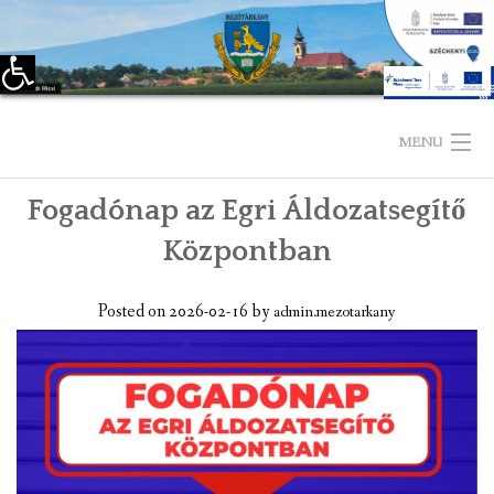
Eszköztár megnyitása
Skip
to
MENU
content
Fogadónap az Egri Áldozatsegítő
KEZDŐLAP
Központban
TELEPÜLÉSÜNKRŐL
Posted on
2026-02-16
by
admin.mezotarkany
LÁTNIVALÓK
KAPCSOLAT
ÖNKORMÁNYZAT
KÉPVISELŐ-TESTÜLET