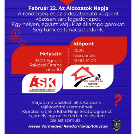
VÁLASZTÁSI INFORMÁCIÓK
NEMZETISÉGI ÖNKORMÁNYZAT
TÁRSULÁS
PÁLYÁZATOK
HIRDETMÉNYEK
ÓVODA ÉS MINI BÖLCSŐDE