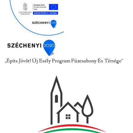
„Építs Jövőt! Új Esély Program Füzesabony És Térsége”