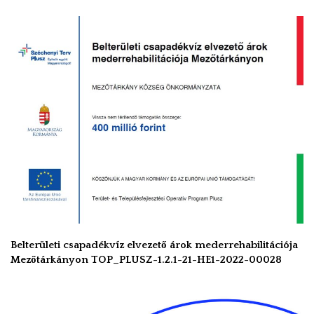
Belterületi csapadékvíz elvezető árok mederrehabilitációja
Mezőtárkányon TOP_PLUSZ-1.2.1-21-HE1-2022-00028