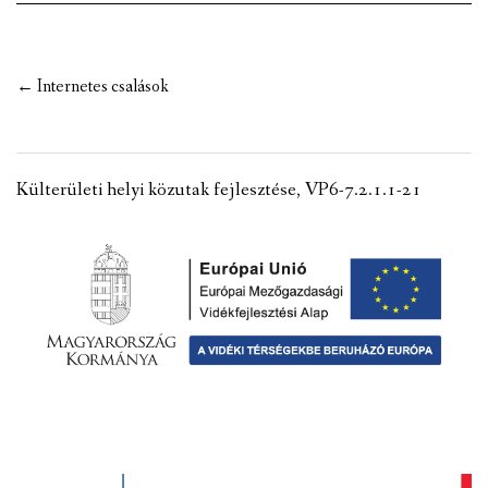
VÁLASZTÁSI INFORMÁCIÓK
NEMZETISÉGI ÖNKORMÁNYZAT
Post
←
Internetes csalások
navigation
TÁRSULÁS
PÁLYÁZATOK
Külterületi helyi közutak fejlesztése, VP6-7.2.1.1-21
HIRDETMÉNYEK
ÓVODA ÉS MINI BÖLCSŐDE