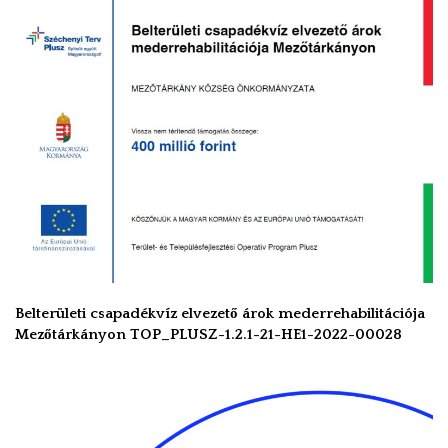
Belterületi csapadékvíz elvezető árok mederrehabilitációja
Mezőtárkányon TOP_PLUSZ-1.2.1-21-HE1-2022-00028