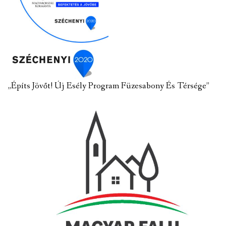
„Építs Jövőt! Új Esély Program Füzesabony És Térsége”