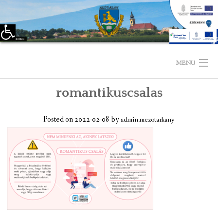
Eszköztár megnyitása
Skip
to
MENU
content
romantikuscsalas
KEZDŐLAP
TELEPÜLÉSÜNKRŐL
Posted on
2022-02-08
by
admin.mezotarkany
LÁTNIVALÓK
KAPCSOLAT
ÖNKORMÁNYZAT
KÉPVISELŐ-TESTÜLET