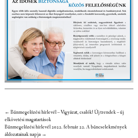
Post
←
Bűnmegelőzési hírlevél – Vigyázat, csalók! Új trendek – új
navigation
elkövetési magatartások
Bűnmegelőzési hírlevél 2022. február 22. A bűncselekmények
áldozatainak napja
→