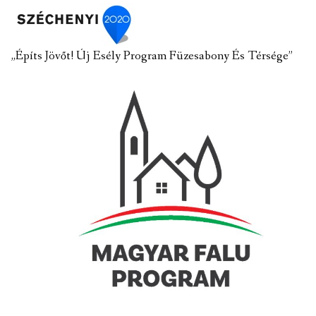
„Építs Jövőt! Új Esély Program Füzesabony És Térsége”