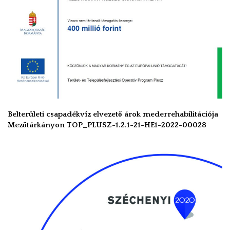
Belterületi csapadékvíz elvezető árok mederrehabilitációja
Mezőtárkányon TOP_PLUSZ-1.2.1-21-HE1-2022-00028