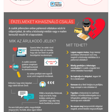
VÁLASZTÁSI INFORMÁCIÓK
NEMZETISÉGI ÖNKORMÁNYZAT
TÁRSULÁS
PÁLYÁZATOK
HIRDETMÉNYEK
ÓVODA ÉS MINI BÖLCSŐDE