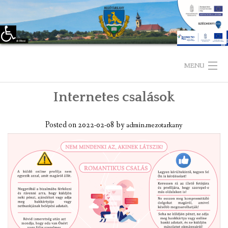
Eszköztár megnyitása
Skip
to
MENU
content
Internetes csalások
KEZDŐLAP
TELEPÜLÉSÜNKRŐL
Posted on
2022-02-08
by
admin.mezotarkany
LÁTNIVALÓK
KAPCSOLAT
ÖNKORMÁNYZAT
KÉPVISELŐ-TESTÜLET