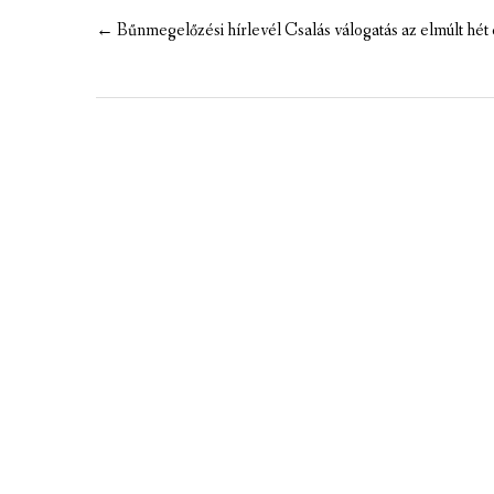
MEZÕTÁRKÁNYI ZSEBKALAUZ
Post
←
Bűnmegelőzési hírlevél Csalás válogatás az elmúlt hé
navigation
MEZŐTÁRKÁNY KINCSE
MEZŐTÁRKÁNY ÉRTÉKEI