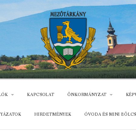
LÓK
KAPCSOLAT
ÖNKORMÁNYZAT
KÉP
: NEMZETÕRÖK HEVES MEGYÉBEN, MEZÕTÁRKÁNYON
ÁZ
KÖZADATKERESŐ
HEL
LYÁZATOK
HIRDETMÉNYEK
ÓVODA ÉS MINI BÖLC
MEZŐTÁRKÁNYI KÖZÖS ÖNKO
KÖZ
ELÉRHETŐSÉGE