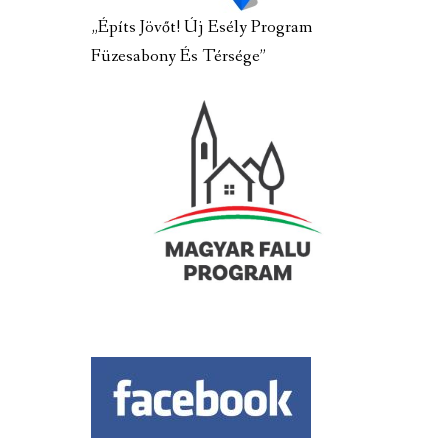
„Építs Jövőt! Új Esély Program
Füzesabony És Térsége”