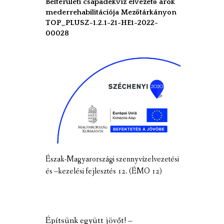
Belterületi csapadékvíz elvezető árok
mederrehabilitációja Mezőtárkányon
TOP_PLUSZ-1.2.1-21-HE1-2022-
00028
Észak-Magyarországi szennyvízelvezetési
és –kezelési fejlesztés 12. (ÉMO 12)
Építsünk együtt jövőt! –