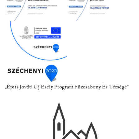
„Építs Jövőt! Új Esély Program Füzesabony És Térsége”