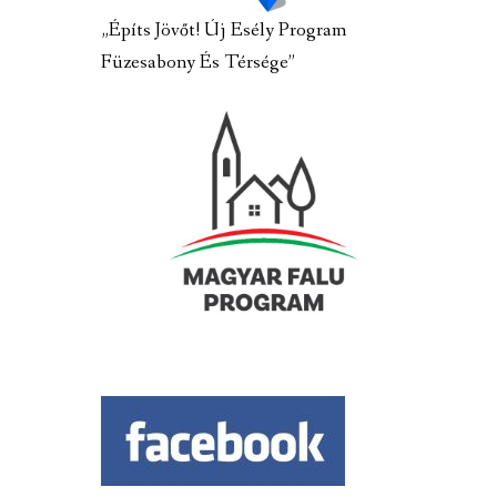
„Építs Jövőt! Új Esély Program
Füzesabony És Térsége”