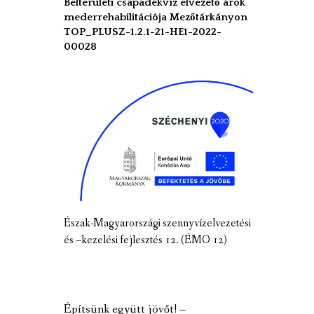
Belterületi csapadékvíz elvezető árok
mederrehabilitációja Mezőtárkányon
TOP_PLUSZ-1.2.1-21-HE1-2022-
00028
Észak-Magyarországi szennyvízelvezetési
és –kezelési fejlesztés 12. (ÉMO 12)
Építsünk együtt jövőt! –