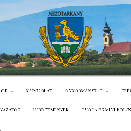
LÓK
KAPCSOLAT
ÖNKORMÁNYZAT
KÉP
: NEMZETÕRÖK HEVES MEGYÉBEN, MEZÕTÁRKÁNYON
ÁZ
KÖZADATKERESŐ
HEL
LYÁZATOK
HIRDETMÉNYEK
ÓVODA ÉS MINI BÖLC
MEZŐTÁRKÁNYI KÖZÖS ÖNKO
KÖZ
ELÉRHETŐSÉGE