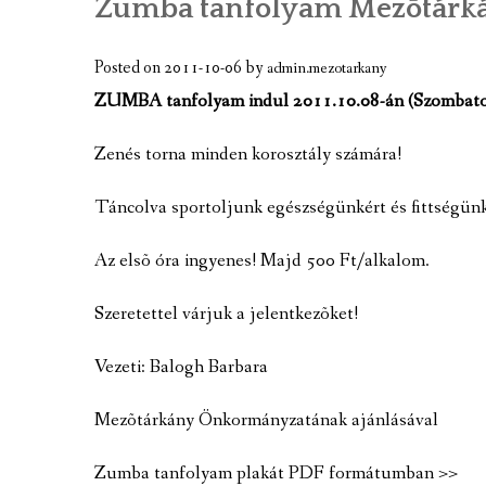
Zumba tanfolyam Mezõtárk
A TELEPÜLÉS BEMUTATÁSA
GAZDASÁGI ÉLET
Posted on
2011-10-06
by
admin.mezotarkany
ZUMBA tanfolyam indul 2011.10.08-án (Szombaton)
A TELEPÜLÉS CÍMERE
Zenés torna minden korosztály számára!
KÉPGALÉRIA
Táncolva sportoljunk egészségünkért és fittségünk
VIDEÓK
MEZÕTÁRKÁNY TÉRKÉPE
Az elsõ óra ingyenes! Majd 500 Ft/alkalom.
TÉRKÉPCENTRUM
Szeretettel várjuk a jelentkezõket!
GOOGLE TÉRKÉP
Vezeti: Balogh Barbara
KULTURÁLIS EMLÉKEK, NEVEZETESS
Mezõtárkány Önkormányzatának ajánlásával
JELES NAPOK, PROGRAMOK, ESEMÉN
Zumba tanfolyam plakát PDF formátumban >>