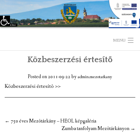
Eszköztár megnyitása
Skip
to
MENU
content
Közbeszerzési értesítõ
KEZDŐLAP
TELEPÜLÉSÜNKRŐL
Posted on
2011-09-22
by
admin.mezotarkany
Közbeszerzési értesítõ >>
LÁTNIVALÓK
KAPCSOLAT
ÖNKORMÁNYZAT
Post
←
750 éves Mezõtárkány – HEOL képgaléria
navigation
Zumba tanfolyam Mezõtárkányon
→
KÉPVISELŐ-TESTÜLET