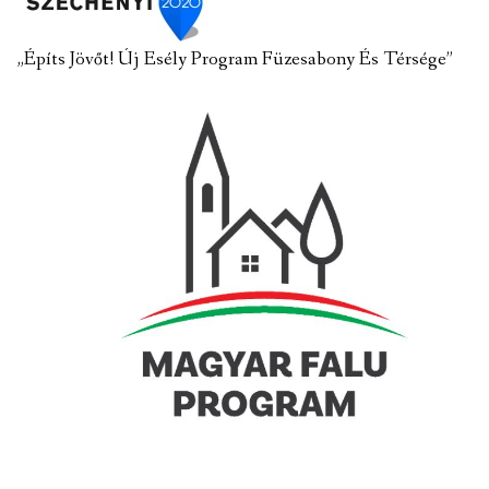
„Építs Jövőt! Új Esély Program Füzesabony És Térsége”