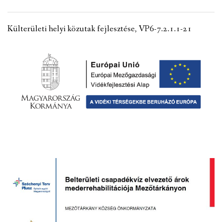
VÁLASZTÁSI INFORMÁCIÓK
Külterületi helyi közutak fejlesztése, VP6-7.2.1.1-21
NEMZETISÉGI ÖNKORMÁNYZAT
TÁRSULÁS
PÁLYÁZATOK
HIRDETMÉNYEK
ÓVODA ÉS MINI BÖLCSŐDE