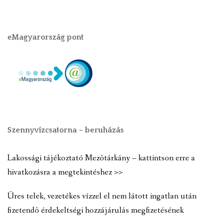
eMagyarország pont
Szennyvízcsatorna – beruházás
Lakossági tájékoztató Mezõtárkány – kattintson erre a
hivatkozásra a megtekintéshez >>
Üres telek, vezetékes vízzel el nem látott ingatlan után
fizetendõ érdekeltségi hozzájárulás megfizetésének