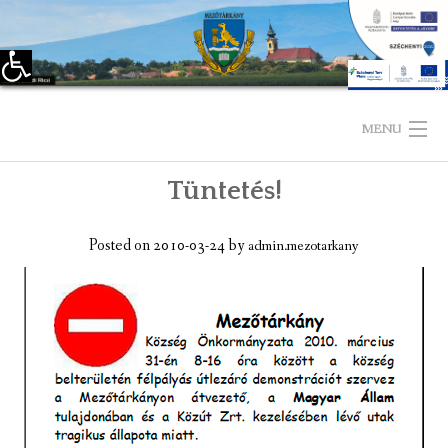
Eszköztár megnyitása
Skip
to
MENU
content
Tüntetés!
KEZDŐLAP
TELEPÜLÉSÜNKRŐL
Posted on
2010-03-24
by
admin.mezotarkany
LÁTNIVALÓK
KAPCSOLAT
ÖNKORMÁNYZAT
KÉPVISELŐ-TESTÜLET