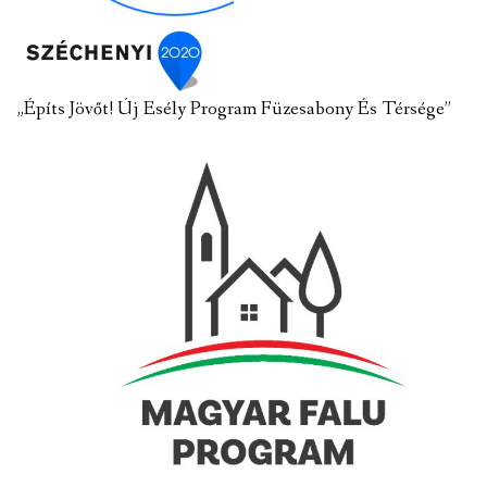
„Építs Jövőt! Új Esély Program Füzesabony És Térsége”