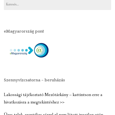
eMagyarország pont
Szennyvízcsatorna – beruházás
Lakossági tájékoztató Mezõtárkány – kattintson erre a
hivatkozásra a megtekintéshez >>
Üres telek, vezetékes vízzel el nem látott ingatlan után