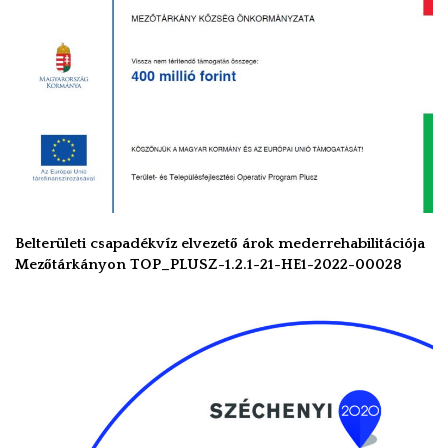
Belterületi csapadékvíz elvezető árok mederrehabilitációja
Mezőtárkányon TOP_PLUSZ-1.2.1-21-HE1-2022-00028