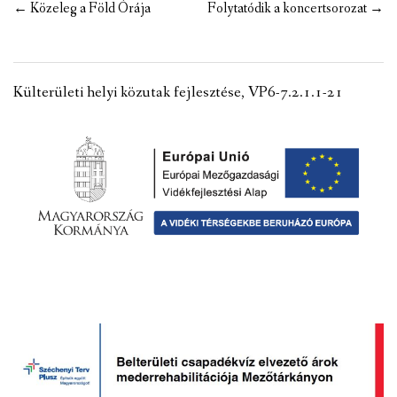
Post
←
Közeleg a Föld Órája
Folytatódik a koncertsorozat
→
navigation
Külterületi helyi közutak fejlesztése, VP6-7.2.1.1-21