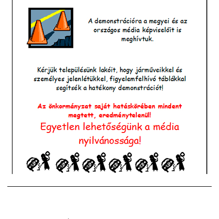
VÁLASZTÁSI INFORMÁCIÓK
NEMZETISÉGI ÖNKORMÁNYZAT
TÁRSULÁS
PÁLYÁZATOK
HIRDETMÉNYEK
ÓVODA ÉS MINI BÖLCSŐDE