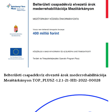
Belterületi csapadékvíz elvezető árok mederrehabilitációja
Mezőtárkányon TOP_PLUSZ-1.2.1-21-HE1-2022-00028