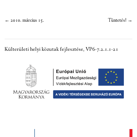
Post
←
2010. március 15.
Tüntetés!
→
navigation
Külterületi helyi közutak fejlesztése, VP6-7.2.1.1-21