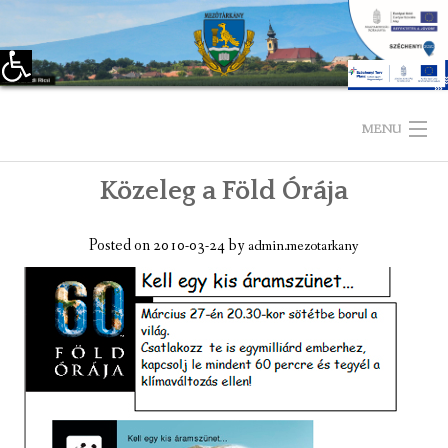
Eszköztár megnyitása
Skip
to
MENU
content
Közeleg a Föld Órája
KEZDŐLAP
TELEPÜLÉSÜNKRŐL
Posted on
2010-03-24
by
admin.mezotarkany
LÁTNIVALÓK
KAPCSOLAT
ÖNKORMÁNYZAT
KÉPVISELŐ-TESTÜLET