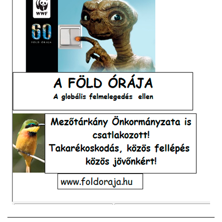
VÁLASZTÁSI INFORMÁCIÓK
NEMZETISÉGI ÖNKORMÁNYZAT
TÁRSULÁS
PÁLYÁZATOK
HIRDETMÉNYEK
ÓVODA ÉS MINI BÖLCSŐDE