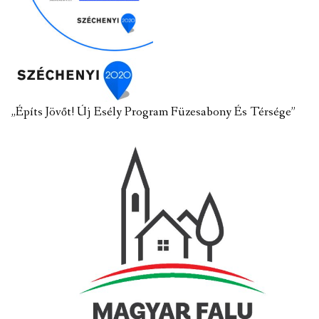
„Építs Jövőt! Új Esély Program Füzesabony És Térsége”