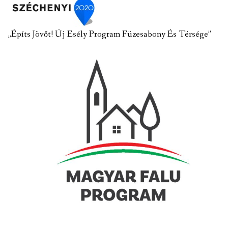
„Építs Jövőt! Új Esély Program Füzesabony És Térsége”