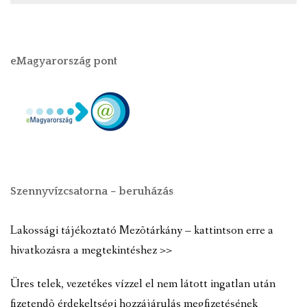
eMagyarország pont
Szennyvízcsatorna – beruházás
Lakossági tájékoztató Mezõtárkány – kattintson erre a
hivatkozásra a megtekintéshez >>
Üres telek, vezetékes vízzel el nem látott ingatlan után
fizetendõ érdekeltségi hozzájárulás megfizetésének