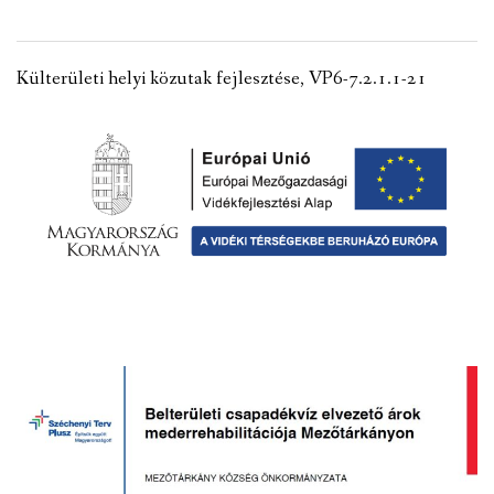
VÁLASZTÁSI INFORMÁCIÓK
Külterületi helyi közutak fejlesztése, VP6-7.2.1.1-21
NEMZETISÉGI ÖNKORMÁNYZAT
TÁRSULÁS
PÁLYÁZATOK
HIRDETMÉNYEK
ÓVODA ÉS MINI BÖLCSŐDE