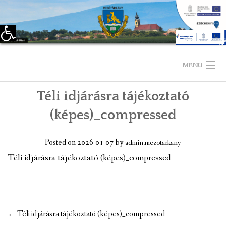
Eszköztár megnyitása
Skip
to
MENU
content
Téli idjárásra tájékoztató
KEZDŐLAP
(képes)_compressed
TELEPÜLÉSÜNKRŐL
Posted on
2026-01-07
by
admin.mezotarkany
LÁTNIVALÓK
Téli idjárásra tájékoztató (képes)_compressed
KAPCSOLAT
ÖNKORMÁNYZAT
Post
←
Téli idjárásra tájékoztató (képes)_compressed
KÉPVISELŐ-TESTÜLET
navigation