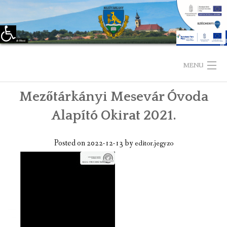
Eszköztár megnyitása
Skip
to
MENU
content
Mezőtárkányi Mesevár Óvoda
KEZDŐLAP
Alapító Okirat 2021.
TELEPÜLÉSÜNKRŐL
Posted on
2022-12-13
by
editor.jegyzo
LÁTNIVALÓK
KAPCSOLAT
ÖNKORMÁNYZAT
KÉPVISELŐ-TESTÜLET