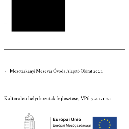
VÁLASZTÁSI INFORMÁCIÓK
NEMZETISÉGI ÖNKORMÁNYZAT
TÁRSULÁS
PÁLYÁZATOK
HIRDETMÉNYEK
Post
←
Mezőtárkányi Mesevár Óvoda Alapító Okirat 2021.
ÓVODA ÉS MINI BÖLCSŐDE
navigation
Külterületi helyi közutak fejlesztése, VP6-7.2.1.1-21