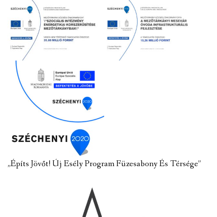
„Építs Jövőt! Új Esély Program Füzesabony És Térsége”