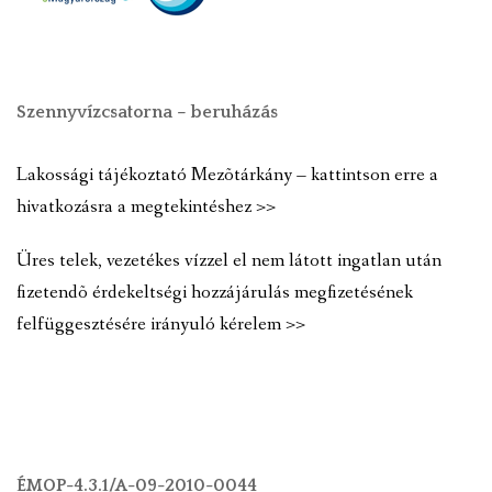
Szennyvízcsatorna – beruházás
Lakossági tájékoztató Mezõtárkány – kattintson erre a
hivatkozásra a megtekintéshez >>
Üres telek, vezetékes vízzel el nem látott ingatlan után
fizetendõ érdekeltségi hozzájárulás megfizetésének
felfüggesztésére irányuló kérelem >>
ÉMOP-4.3.1/A-09-2010-0044