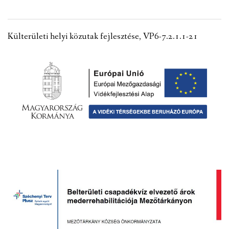
VÁLASZTÁSI INFORMÁCIÓK
Külterületi helyi közutak fejlesztése, VP6-7.2.1.1-21
NEMZETISÉGI ÖNKORMÁNYZAT
TÁRSULÁS
PÁLYÁZATOK
HIRDETMÉNYEK
ÓVODA ÉS MINI BÖLCSŐDE