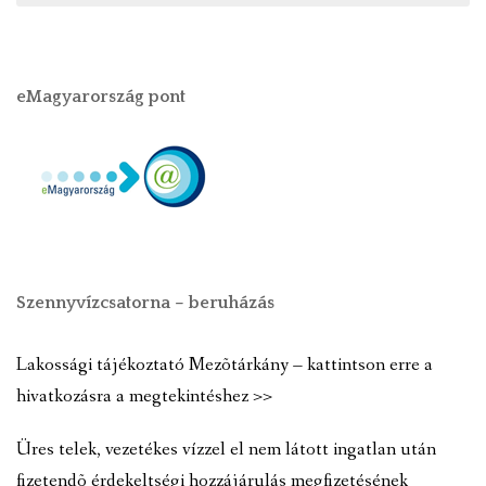
eMagyarország pont
Szennyvízcsatorna – beruházás
Lakossági tájékoztató Mezõtárkány – kattintson erre a
hivatkozásra a megtekintéshez >>
Üres telek, vezetékes vízzel el nem látott ingatlan után
fizetendõ érdekeltségi hozzájárulás megfizetésének