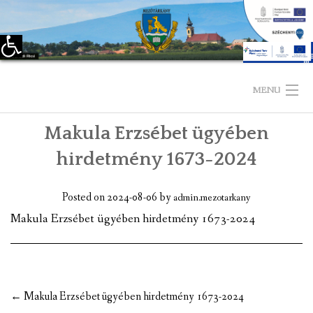
Eszköztár megnyitása
Skip
to
MENU
content
Makula Erzsébet ügyében
KEZDŐLAP
hirdetmény 1673-2024
TELEPÜLÉSÜNKRŐL
Posted on
2024-08-06
by
admin.mezotarkany
LÁTNIVALÓK
Makula Erzsébet ügyében hirdetmény 1673-2024
KAPCSOLAT
ÖNKORMÁNYZAT
Post
←
Makula Erzsébet ügyében hirdetmény 1673-2024
KÉPVISELŐ-TESTÜLET
navigation