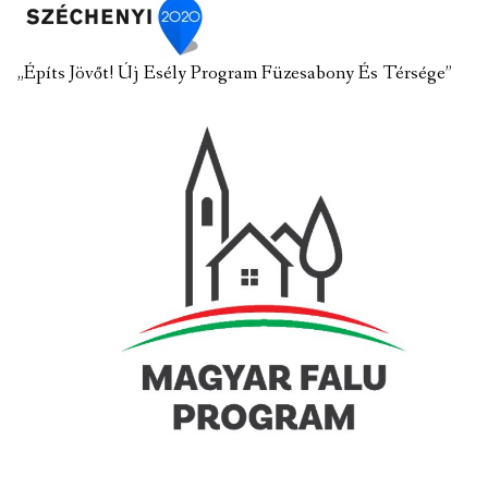
„Építs Jövőt! Új Esély Program Füzesabony És Térsége”