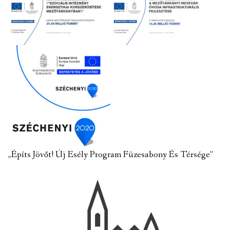
„Építs Jövőt! Új Esély Program Füzesabony És Térsége”