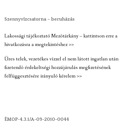
Szennyvízcsatorna – beruházás
Lakossági tájékoztató Mezõtárkány – kattintson erre a
hivatkozásra a megtekintéshez >>
Üres telek, vezetékes vízzel el nem látott ingatlan után
fizetendõ érdekeltségi hozzájárulás megfizetésének
felfüggesztésére irányuló kérelem >>
ÉMOP-4.3.1/A-09-2010-0044