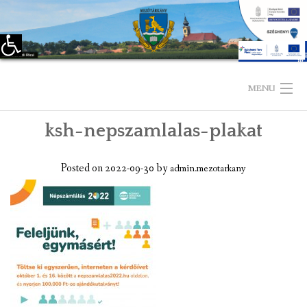
Eszköztár megnyitása
Skip
to
MENU
content
ksh-nepszamlalas-plakat
KEZDŐLAP
TELEPÜLÉSÜNKRŐL
Posted on
2022-09-30
by
admin.mezotarkany
LÁTNIVALÓK
KAPCSOLAT
ÖNKORMÁNYZAT
KÉPVISELŐ-TESTÜLET