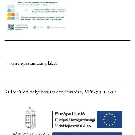
VÁLASZTÁSI INFORMÁCIÓK
NEMZETISÉGI ÖNKORMÁNYZAT
TÁRSULÁS
PÁLYÁZATOK
Post
←
ksh-nepszamlalas-plakat
HIRDETMÉNYEK
navigation
ÓVODA ÉS MINI BÖLCSŐDE
Külterületi helyi közutak fejlesztése, VP6-7.2.1.1-21