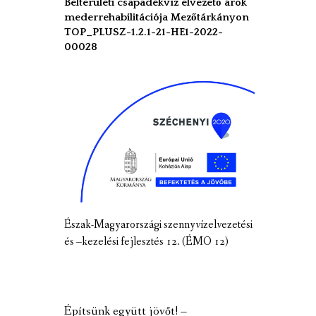
Belterületi csapadékvíz elvezető árok
mederrehabilitációja Mezőtárkányon
TOP_PLUSZ-1.2.1-21-HE1-2022-
00028
Észak-Magyarországi szennyvízelvezetési
és –kezelési fejlesztés 12. (ÉMO 12)
Építsünk együtt jövőt! –