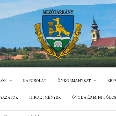
LÓK
KAPCSOLAT
ÖNKORMÁNYZAT
KÉP
: NEMZETÕRÖK HEVES MEGYÉBEN, MEZÕTÁRKÁNYON
ÁZ
KÖZADATKERESŐ
HEL
LYÁZATOK
HIRDETMÉNYEK
ÓVODA ÉS MINI BÖLC
MEZŐTÁRKÁNYI KÖZÖS ÖNKO
KÖZ
ELÉRHETŐSÉGE