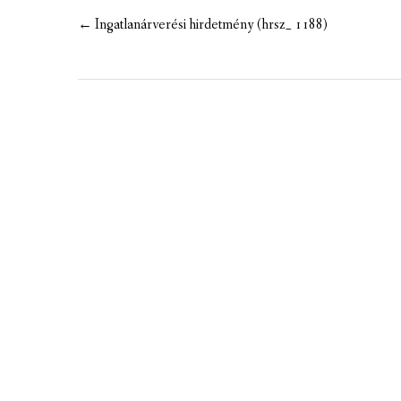
MEZÕTÁRKÁNYI ZSEBKALAUZ
Post
←
Ingatlanárverési hirdetmény (hrsz_ 1188)
navigation
MEZŐTÁRKÁNY KINCSE
MEZŐTÁRKÁNY ÉRTÉKEI