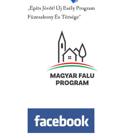
„Építs Jövőt! Új Esély Program
Füzesabony És Térsége”