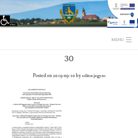
Eszköztár megnyitása
Skip
to
MENU
content
30
KEZDŐLAP
TELEPÜLÉSÜNKRŐL
Posted on
2019-09-10
by
editor.jegyzo
LÁTNIVALÓK
KAPCSOLAT
ÖNKORMÁNYZAT
KÉPVISELŐ-TESTÜLET