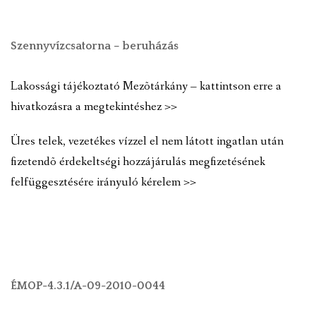
Szennyvízcsatorna – beruházás
Lakossági tájékoztató Mezõtárkány – kattintson erre a
hivatkozásra a megtekintéshez >>
Üres telek, vezetékes vízzel el nem látott ingatlan után
fizetendõ érdekeltségi hozzájárulás megfizetésének
felfüggesztésére irányuló kérelem >>
ÉMOP-4.3.1/A-09-2010-0044