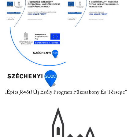
„Építs Jövőt! Új Esély Program Füzesabony És Térsége”