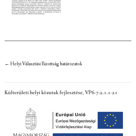
VÁLASZTÁSI INFORMÁCIÓK
NEMZETISÉGI ÖNKORMÁNYZAT
TÁRSULÁS
PÁLYÁZATOK
Post
←
Helyi Választási Bizottság határozatok
HIRDETMÉNYEK
navigation
ÓVODA ÉS MINI BÖLCSŐDE
Külterületi helyi közutak fejlesztése, VP6-7.2.1.1-21