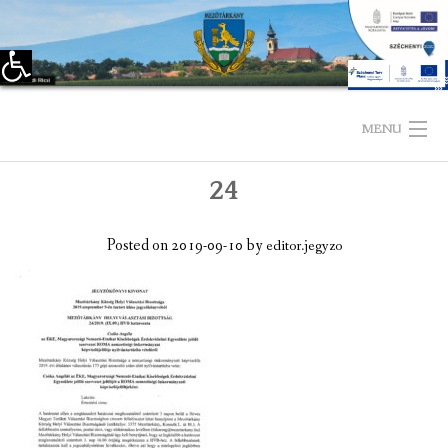
Eszköztár megnyitása
Skip
to
MENU
content
24
KEZDŐLAP
TELEPÜLÉSÜNKRŐL
Posted on
2019-09-10
by
editor.jegyzo
LÁTNIVALÓK
KAPCSOLAT
ÖNKORMÁNYZAT
KÉPVISELŐ-TESTÜLET