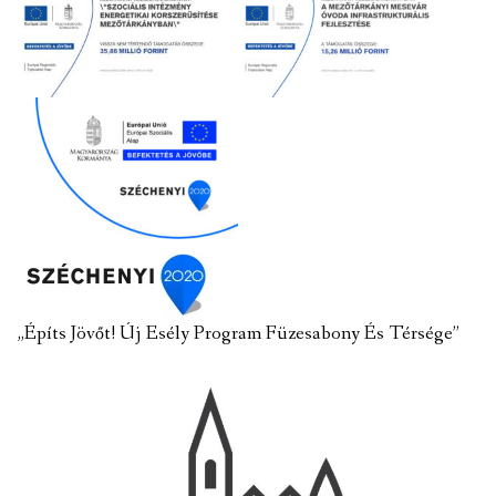
„Építs Jövőt! Új Esély Program Füzesabony És Térsége”