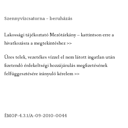
Szennyvízcsatorna – beruházás
Lakossági tájékoztató Mezõtárkány – kattintson erre a
hivatkozásra a megtekintéshez >>
Üres telek, vezetékes vízzel el nem látott ingatlan után
fizetendõ érdekeltségi hozzájárulás megfizetésének
felfüggesztésére irányuló kérelem >>
ÉMOP-4.3.1/A-09-2010-0044