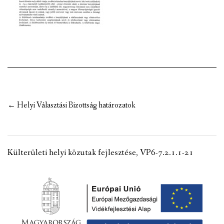
VÁLASZTÁSI INFORMÁCIÓK
NEMZETISÉGI ÖNKORMÁNYZAT
TÁRSULÁS
PÁLYÁZATOK
Post
←
Helyi Választási Bizottság határozatok
HIRDETMÉNYEK
navigation
ÓVODA ÉS MINI BÖLCSŐDE
Külterületi helyi közutak fejlesztése, VP6-7.2.1.1-21