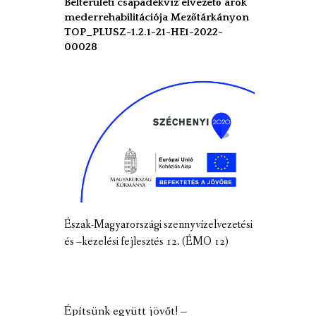
Belterületi csapadékvíz elvezető árok
mederrehabilitációja Mezőtárkányon
TOP_PLUSZ-1.2.1-21-HE1-2022-
00028
Észak-Magyarországi szennyvízelvezetési
és –kezelési fejlesztés 12. (ÉMO 12)
Építsünk együtt jövőt! –