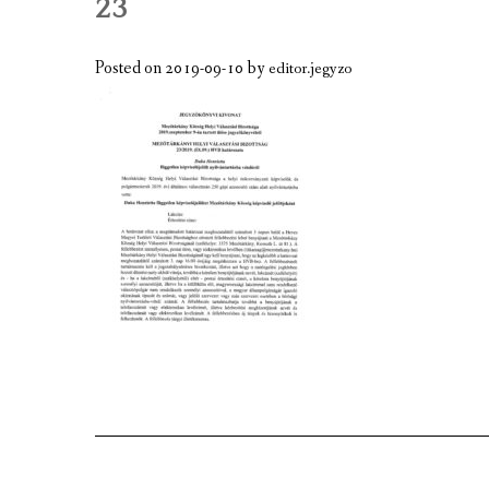
23
A TELEPÜLÉS BEMUTATÁSA
GAZDASÁGI ÉLET
Posted on
2019-09-10
by
editor.jegyzo
A TELEPÜLÉS CÍMERE
KÉPGALÉRIA
VIDEÓK
MEZÕTÁRKÁNY TÉRKÉPE
TÉRKÉPCENTRUM
GOOGLE TÉRKÉP
KULTURÁLIS EMLÉKEK, NEVEZETESS
JELES NAPOK, PROGRAMOK, ESEMÉN