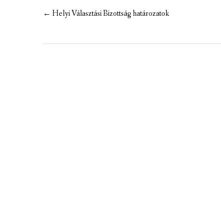
MEZÕTÁRKÁNYI ZSEBKALAUZ
Post
←
Helyi Választási Bizottság határozatok
navigation
MEZŐTÁRKÁNY KINCSE
MEZŐTÁRKÁNY ÉRTÉKEI