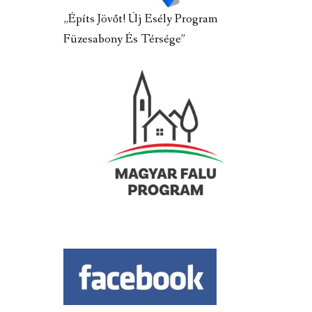
„Építs Jövőt! Új Esély Program
Füzesabony És Térsége”