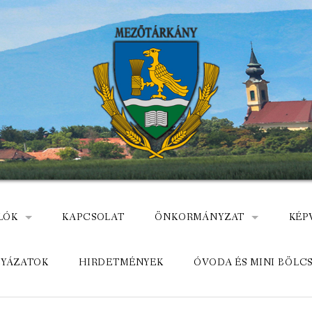
LÓK
KAPCSOLAT
ÖNKORMÁNYZAT
KÉP
: NEMZETÕRÖK HEVES MEGYÉBEN, MEZÕTÁRKÁNYON
ÁZ
KÖZADATKERESŐ
HEL
LYÁZATOK
HIRDETMÉNYEK
ÓVODA ÉS MINI BÖLC
MEZŐTÁRKÁNYI KÖZÖS ÖNKO
KÖZ
ELÉRHETŐSÉGE