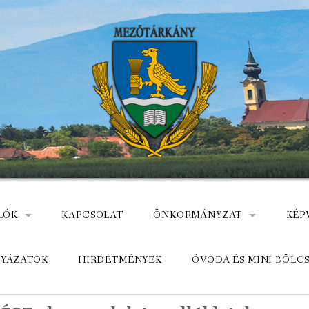
LÓK
KAPCSOLAT
ÖNKORMÁNYZAT
KÉP
: NEMZETÕRÖK HEVES MEGYÉBEN, MEZÕTÁRKÁNYON
ÁZ
KÖZADATKERESŐ
HEL
LYÁZATOK
HIRDETMÉNYEK
ÓVODA ÉS MINI BÖLC
MEZŐTÁRKÁNYI KÖZÖS ÖNKO
KÖZ
ELÉRHETŐSÉGE