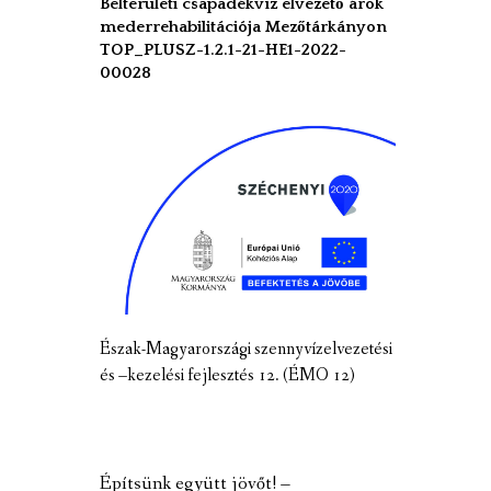
Belterületi csapadékvíz elvezető árok
mederrehabilitációja Mezőtárkányon
TOP_PLUSZ-1.2.1-21-HE1-2022-
00028
Észak-Magyarországi szennyvízelvezetési
és –kezelési fejlesztés 12. (ÉMO 12)
Építsünk együtt jövőt! –