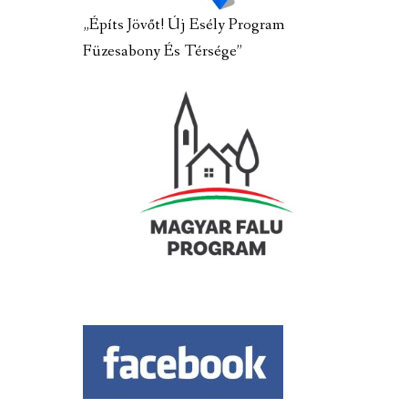
„Építs Jövőt! Új Esély Program
Füzesabony És Térsége”