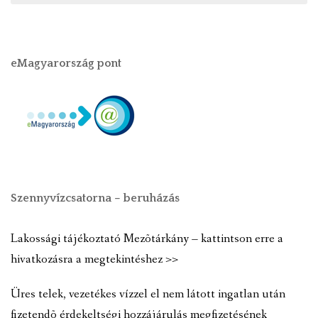
eMagyarország pont
Szennyvízcsatorna – beruházás
Lakossági tájékoztató Mezõtárkány – kattintson erre a
hivatkozásra a megtekintéshez >>
Üres telek, vezetékes vízzel el nem látott ingatlan után
fizetendõ érdekeltségi hozzájárulás megfizetésének