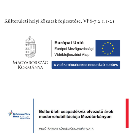
VÁLASZTÁSI INFORMÁCIÓK
Külterületi helyi közutak fejlesztése, VP6-7.2.1.1-21
NEMZETISÉGI ÖNKORMÁNYZAT
TÁRSULÁS
PÁLYÁZATOK
HIRDETMÉNYEK
ÓVODA ÉS MINI BÖLCSŐDE