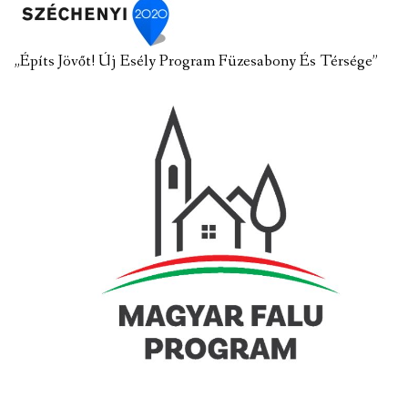
„Építs Jövőt! Új Esély Program Füzesabony És Térsége”