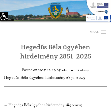
Eszköztár megnyitása
Skip
to
MENU
content
Hegedűs Béla ügyében
KEZDŐLAP
hirdetmény 2851-2025
TELEPÜLÉSÜNKRŐL
Posted on
2025-12-19
by
admin.mezotarkany
LÁTNIVALÓK
Hegedűs Béla ügyében hirdetmény 2851-2025
KAPCSOLAT
ÖNKORMÁNYZAT
Post
←
Hegedűs Béla ügyében hirdetmény 2851-2025
KÉPVISELŐ-TESTÜLET
navigation