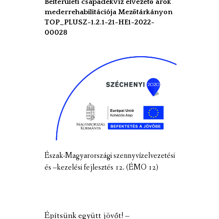
Belterületi csapadékvíz elvezető árok
mederrehabilitációja Mezőtárkányon
TOP_PLUSZ-1.2.1-21-HE1-2022-
00028
Észak-Magyarországi szennyvízelvezetési
és –kezelési fejlesztés 12. (ÉMO 12)
Építsünk együtt jövőt! –