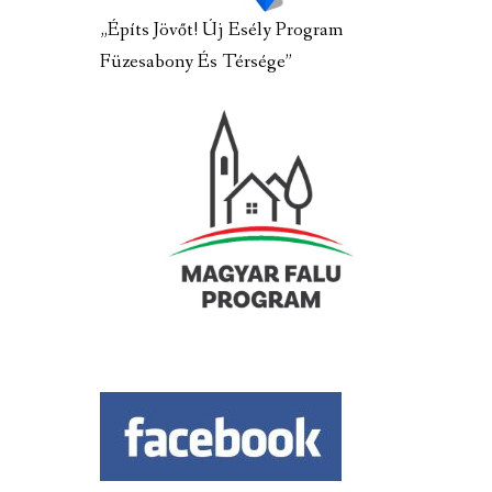
„Építs Jövőt! Új Esély Program
Füzesabony És Térsége”