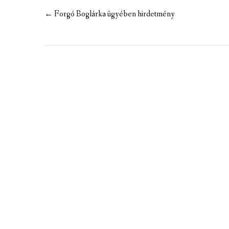
MEZÕTÁRKÁNYI ZSEBKALAUZ
Post
←
Forgó Boglárka ügyében hirdetmény
navigation
MEZŐTÁRKÁNY KINCSE
MEZŐTÁRKÁNY ÉRTÉKEI