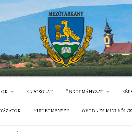
LÓK
KAPCSOLAT
ÖNKORMÁNYZAT
KÉP
: NEMZETÕRÖK HEVES MEGYÉBEN, MEZÕTÁRKÁNYON
ÁZ
KÖZADATKERESŐ
HEL
LYÁZATOK
HIRDETMÉNYEK
ÓVODA ÉS MINI BÖLC
MEZŐTÁRKÁNYI KÖZÖS ÖNKO
KÖZ
ELÉRHETŐSÉGE