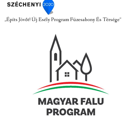
„Építs Jövőt! Új Esély Program Füzesabony És Térsége”