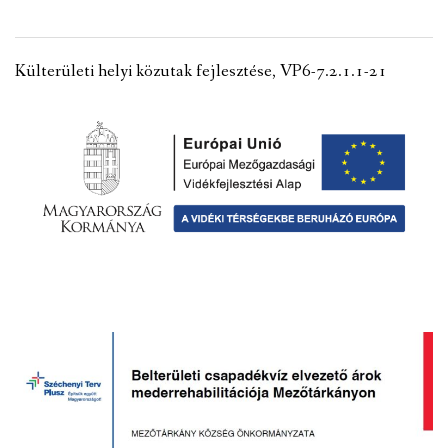
VÁLASZTÁSI INFORMÁCIÓK
Külterületi helyi közutak fejlesztése, VP6-7.2.1.1-21
NEMZETISÉGI ÖNKORMÁNYZAT
TÁRSULÁS
PÁLYÁZATOK
HIRDETMÉNYEK
ÓVODA ÉS MINI BÖLCSŐDE