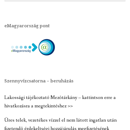
eMagyarország pont
Szennyvízcsatorna – beruházás
Lakossági tájékoztató Mezõtárkány – kattintson erre a
hivatkozásra a megtekintéshez >>
Üres telek, vezetékes vízzel el nem látott ingatlan után
fizetendõ érdekeltségi hozzájárulás megfizetésének