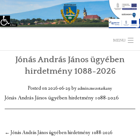
Eszköztár megnyitása
Skip
to
MENU
content
Jónás András János ügyében
KEZDŐLAP
hirdetmény 1088-2026
TELEPÜLÉSÜNKRŐL
Posted on
2026-06-29
by
admin.mezotarkany
LÁTNIVALÓK
Jónás András János ügyében hirdetmény 1088-2026
KAPCSOLAT
ÖNKORMÁNYZAT
Post
←
Jónás András János ügyében hirdetmény 1088-2026
KÉPVISELŐ-TESTÜLET
navigation