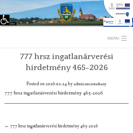
Eszköztár megnyitása
Skip
to
MENU
content
777 hrsz ingatlanárverési
KEZDŐLAP
hirdetmény 465-2026
TELEPÜLÉSÜNKRŐL
Posted on
2026-02-24
by
admin.mezotarkany
LÁTNIVALÓK
777 hrsz ingatlanárverési hirdetmény 465-2026
KAPCSOLAT
ÖNKORMÁNYZAT
Post
←
777 hrsz ingatlanárverési hirdetmény 465-2026
KÉPVISELŐ-TESTÜLET
navigation