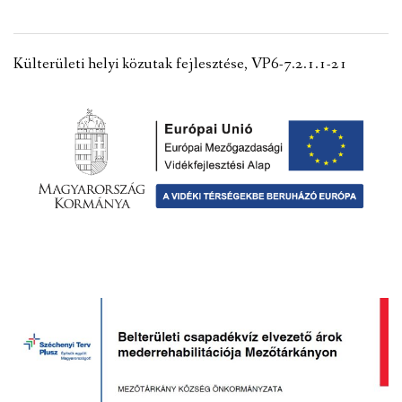
VÁLASZTÁSI INFORMÁCIÓK
Külterületi helyi közutak fejlesztése, VP6-7.2.1.1-21
NEMZETISÉGI ÖNKORMÁNYZAT
TÁRSULÁS
PÁLYÁZATOK
HIRDETMÉNYEK
ÓVODA ÉS MINI BÖLCSŐDE