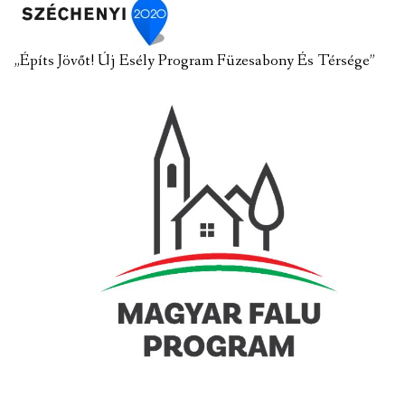
„Építs Jövőt! Új Esély Program Füzesabony És Térsége”