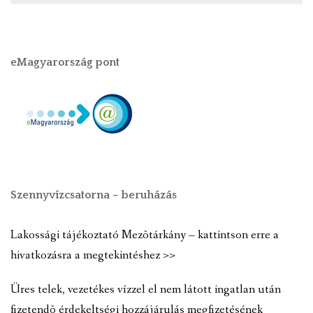
eMagyarország pont
Szennyvízcsatorna – beruházás
Lakossági tájékoztató Mezõtárkány – kattintson erre a
hivatkozásra a megtekintéshez >>
Üres telek, vezetékes vízzel el nem látott ingatlan után
fizetendõ érdekeltségi hozzájárulás megfizetésének