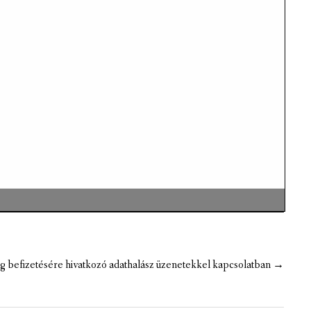
ság befizetésére hivatkozó adathalász üzenetekkel kapcsolatban
→