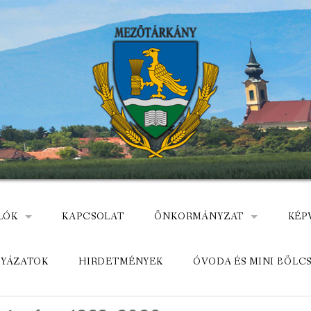
LÓK
KAPCSOLAT
ÖNKORMÁNYZAT
KÉP
: NEMZETÕRÖK HEVES MEGYÉBEN, MEZÕTÁRKÁNYON
ÁZ
KÖZADATKERESŐ
HEL
LYÁZATOK
HIRDETMÉNYEK
ÓVODA ÉS MINI BÖLC
MEZŐTÁRKÁNYI KÖZÖS ÖNKO
KÖZ
ELÉRHETŐSÉGE