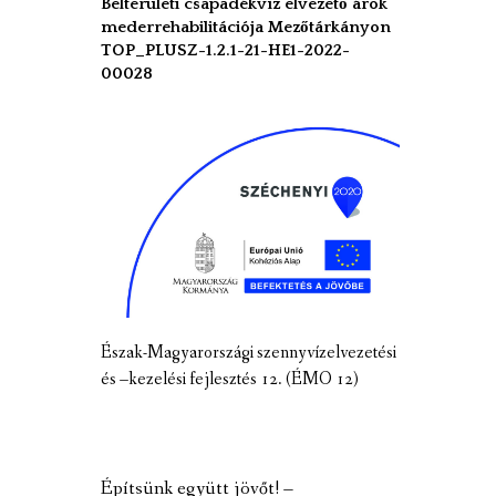
Belterületi csapadékvíz elvezető árok
mederrehabilitációja Mezőtárkányon
TOP_PLUSZ-1.2.1-21-HE1-2022-
00028
Észak-Magyarországi szennyvízelvezetési
és –kezelési fejlesztés 12. (ÉMO 12)
Építsünk együtt jövőt! –