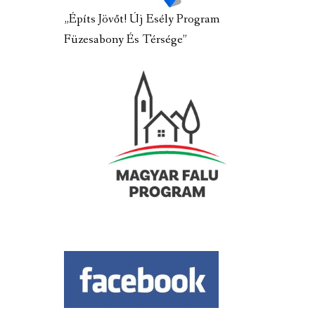
„Építs Jövőt! Új Esély Program
Füzesabony És Térsége”