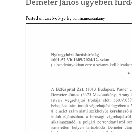
Demeter János ügyében hir
A TELEPÜLÉS BEMUTATÁSA
GAZDASÁGI ÉLET
Posted on
2026-06-30
by
admin.mezotarkany
A TELEPÜLÉS CÍMERE
KÉPGALÉRIA
VIDEÓK
MEZÕTÁRKÁNY TÉRKÉPE
TÉRKÉPCENTRUM
GOOGLE TÉRKÉP
KULTURÁLIS EMLÉKEK, NEVEZETESS
JELES NAPOK, PROGRAMOK, ESEMÉN