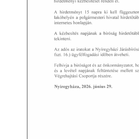
MEZÕTÁRKÁNYI ZSEBKALAUZ
MEZŐTÁRKÁNY KINCSE
MEZŐTÁRKÁNY ÉRTÉKEI