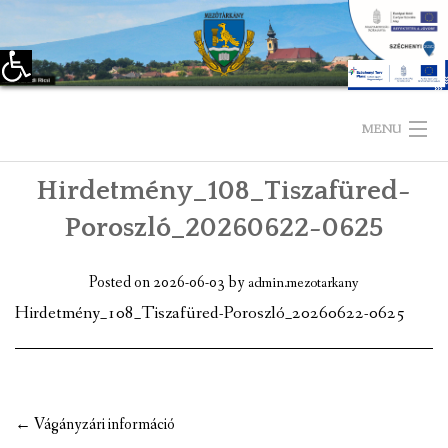
Eszköztár megnyitása
Skip
to
MENU
content
Hirdetmény_108_Tiszafüred-
KEZDŐLAP
Poroszló_20260622-0625
TELEPÜLÉSÜNKRŐL
Posted on
2026-06-03
by
admin.mezotarkany
LÁTNIVALÓK
Hirdetmény_108_Tiszafüred-Poroszló_20260622-0625
KAPCSOLAT
ÖNKORMÁNYZAT
Post
←
Vágányzári információ
KÉPVISELŐ-TESTÜLET
navigation