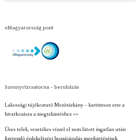
eMagyarország pont
Szennyvízcsatorna – beruházás
Lakossági tájékoztató Mezõtárkány – kattintson erre a
hivatkozásra a megtekintéshez >>
Üres telek, vezetékes vízzel el nem látott ingatlan után
fizetendõ érdekeltségi hozzájárulás megfizetésének