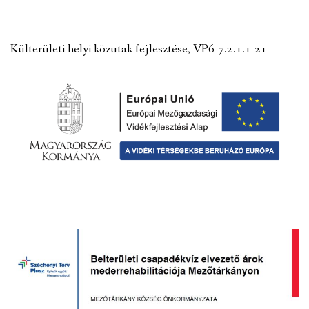
VÁLASZTÁSI INFORMÁCIÓK
Külterületi helyi közutak fejlesztése, VP6-7.2.1.1-21
NEMZETISÉGI ÖNKORMÁNYZAT
TÁRSULÁS
PÁLYÁZATOK
HIRDETMÉNYEK
ÓVODA ÉS MINI BÖLCSŐDE