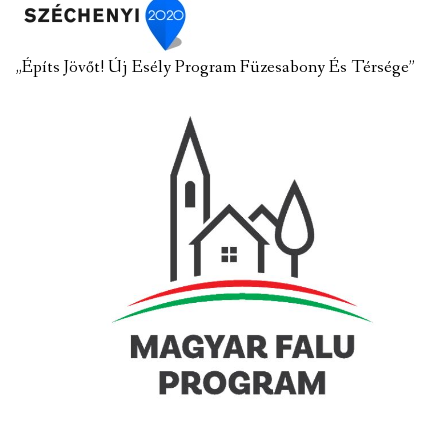
„Építs Jövőt! Új Esély Program Füzesabony És Térsége”