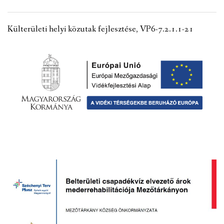
VÁLASZTÁSI INFORMÁCIÓK
Külterületi helyi közutak fejlesztése, VP6-7.2.1.1-21
NEMZETISÉGI ÖNKORMÁNYZAT
TÁRSULÁS
PÁLYÁZATOK
HIRDETMÉNYEK
ÓVODA ÉS MINI BÖLCSŐDE