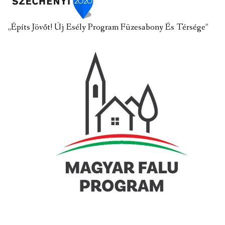
„Építs Jövőt! Új Esély Program Füzesabony És Térsége”