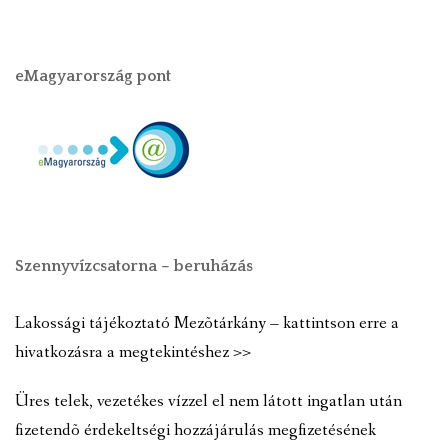
eMagyarország pont
Szennyvízcsatorna – beruházás
Lakossági tájékoztató Mezõtárkány – kattintson erre a
hivatkozásra a megtekintéshez >>
Üres telek, vezetékes vízzel el nem látott ingatlan után
fizetendõ érdekeltségi hozzájárulás megfizetésének