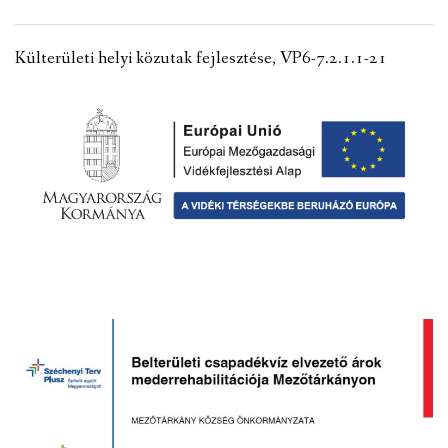
VÁLASZTÁSI INFORMÁCIÓK
Külterületi helyi közutak fejlesztése, VP6-7.2.1.1-21
NEMZETISÉGI ÖNKORMÁNYZAT
TÁRSULÁS
PÁLYÁZATOK
HIRDETMÉNYEK
ÓVODA ÉS MINI BÖLCSŐDE