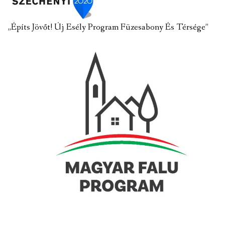
„Építs Jövőt! Új Esély Program Füzesabony És Térsége”