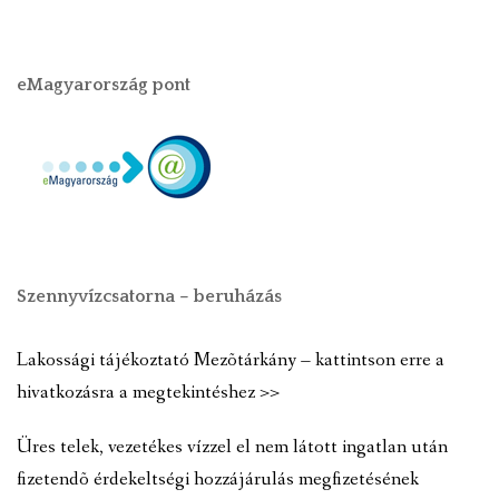
eMagyarország pont
Szennyvízcsatorna – beruházás
Lakossági tájékoztató Mezõtárkány – kattintson erre a
hivatkozásra a megtekintéshez >>
Üres telek, vezetékes vízzel el nem látott ingatlan után
fizetendõ érdekeltségi hozzájárulás megfizetésének