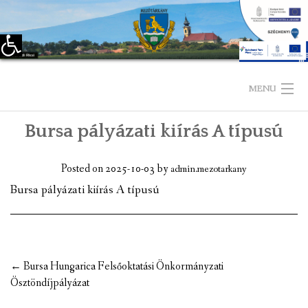
Eszköztár megnyitása
Skip
to
MENU
content
Bursa pályázati kiírás A típusú
KEZDŐLAP
TELEPÜLÉSÜNKRŐL
Posted on
2025-10-03
by
admin.mezotarkany
Bursa pályázati kiírás A típusú
LÁTNIVALÓK
KAPCSOLAT
ÖNKORMÁNYZAT
Post
←
Bursa Hungarica Felsőoktatási Önkormányzati
navigation
Ösztöndíjpályázat
KÉPVISELŐ-TESTÜLET