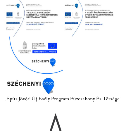
„Építs Jövőt! Új Esély Program Füzesabony És Térsége”