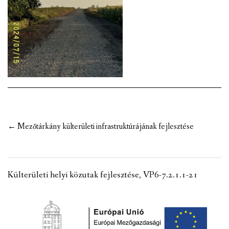
VÁLASZTÁSI INFORMÁCIÓK
NEMZETISÉGI ÖNKORMÁNYZAT
TÁRSULÁS
PÁLYÁZATOK
HIRDETMÉNYEK
Post
←
Mezőtárkány külterületi infrastruktúrájának fejlesztése
ÓVODA ÉS MINI BÖLCSŐDE
navigation
Külterületi helyi közutak fejlesztése, VP6-7.2.1.1-21