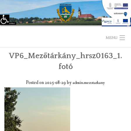
Eszköztár megnyitása
Skip
to
MENU
content
VP6_Mezőtárkány_hrsz0163_1.
KEZDŐLAP
fotó
TELEPÜLÉSÜNKRŐL
Posted on
2025-08-29
by
admin.mezotarkany
LÁTNIVALÓK
KAPCSOLAT
ÖNKORMÁNYZAT
KÉPVISELŐ-TESTÜLET