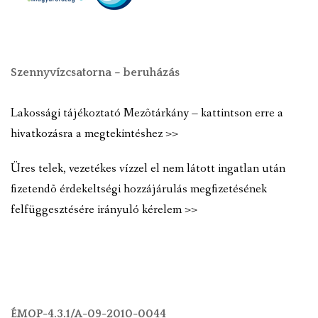
Szennyvízcsatorna – beruházás
Lakossági tájékoztató Mezõtárkány – kattintson erre a
hivatkozásra a megtekintéshez >>
Üres telek, vezetékes vízzel el nem látott ingatlan után
fizetendõ érdekeltségi hozzájárulás megfizetésének
felfüggesztésére irányuló kérelem >>
ÉMOP-4.3.1/A-09-2010-0044