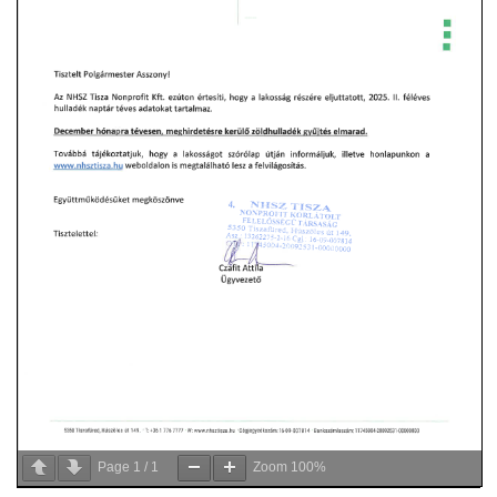
VÁLASZTÁSI INFORMÁCIÓK
NEMZETISÉGI ÖNKORMÁNYZAT
TÁRSULÁS
PÁLYÁZATOK
HIRDETMÉNYEK
ÓVODA ÉS MINI BÖLCSŐDE
Page
1
/
1
Zoom
100%