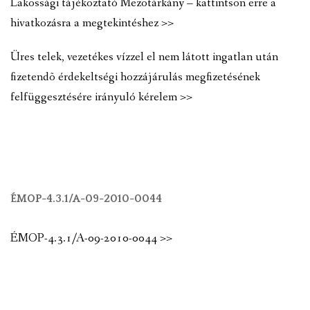
Lakossági tájékoztató Mezõtárkány – kattintson erre a
hivatkozásra a megtekintéshez >>
Üres telek, vezetékes vízzel el nem látott ingatlan után
fizetendõ érdekeltségi hozzájárulás megfizetésének
felfüggesztésére irányuló kérelem >>
ÉMOP-4.3.1/A-09-2010-0044
ÉMOP-4.3.1/A-09-2010-0044 >>