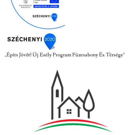
„Építs Jövőt! Új Esély Program Füzesabony És Térsége”