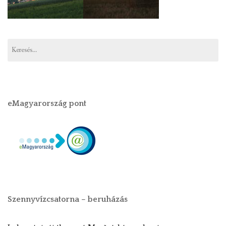
eMagyarország pont
Szennyvízcsatorna – beruházás