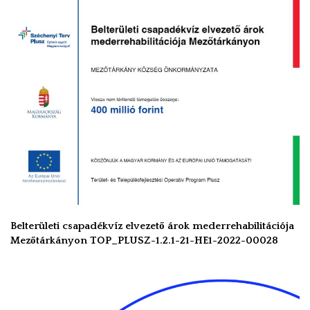
Belterületi csapadékvíz elvezető árok mederrehabilitációja
Mezőtárkányon TOP_PLUSZ-1.2.1-21-HE1-2022-00028