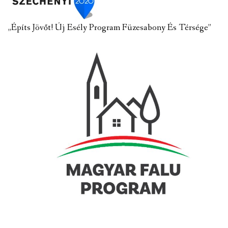
„Építs Jövőt! Új Esély Program Füzesabony És Térsége”