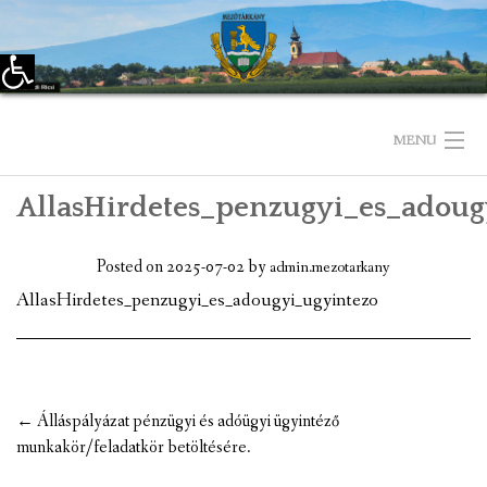
Eszköztár megnyitása
Skip
to
MENU
content
AllasHirdetes_penzugyi_es_adoug
KEZDŐLAP
TELEPÜLÉSÜNKRŐL
Posted on
2025-07-02
by
admin.mezotarkany
AllasHirdetes_penzugyi_es_adougyi_ugyintezo
LÁTNIVALÓK
KAPCSOLAT
ÖNKORMÁNYZAT
Post
←
Álláspályázat pénzügyi és adóügyi ügyintéző
navigation
munkakör/feladatkör betöltésére.
KÉPVISELŐ-TESTÜLET