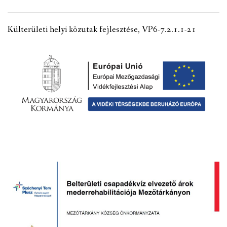
VÁLASZTÁSI INFORMÁCIÓK
Külterületi helyi közutak fejlesztése, VP6-7.2.1.1-21
NEMZETISÉGI ÖNKORMÁNYZAT
TÁRSULÁS
PÁLYÁZATOK
HIRDETMÉNYEK
ÓVODA ÉS MINI BÖLCSŐDE