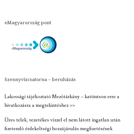
eMagyarország pont
Szennyvízcsatorna – beruházás
Lakossági tájékoztató Mezõtárkány – kattintson erre a
hivatkozásra a megtekintéshez >>
Üres telek, vezetékes vízzel el nem látott ingatlan után
fizetendõ érdekeltségi hozzájárulás megfizetésének