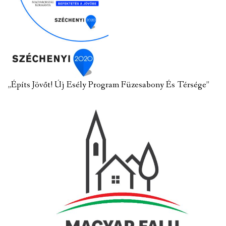
„Építs Jövőt! Új Esély Program Füzesabony És Térsége”