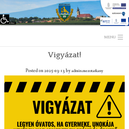
Eszköztár megnyitása
Skip
to
MENU
content
Vigyázat!
KEZDŐLAP
TELEPÜLÉSÜNKRŐL
Posted on
2025-03-13
by
admin.mezotarkany
LÁTNIVALÓK
KAPCSOLAT
ÖNKORMÁNYZAT
KÉPVISELŐ-TESTÜLET