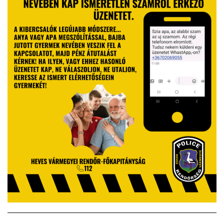
VÁLASZTÁSI INFORMÁCIÓK
NEMZETISÉGI ÖNKORMÁNYZAT
TÁRSULÁS
PÁLYÁZATOK
HIRDETMÉNYEK
ÓVODA ÉS MINI BÖLCSŐDE