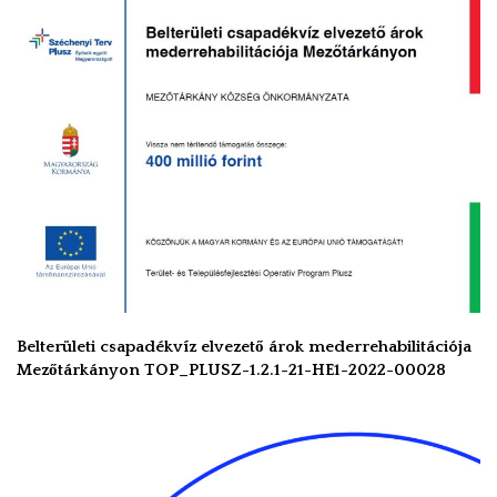
Belterületi csapadékvíz elvezető árok mederrehabilitációja
Mezőtárkányon TOP_PLUSZ-1.2.1-21-HE1-2022-00028