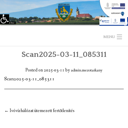
Eszköztár megnyitása
Skip
to
MENU
content
Scan2025-03-11_085311
KEZDŐLAP
TELEPÜLÉSÜNKRŐL
Posted on
2025-03-11
by
admin.mezotarkany
Scan2025-03-11_085311
LÁTNIVALÓK
KAPCSOLAT
ÖNKORMÁNYZAT
Post
←
Ivóvízhálózat ütemezett fertőtlenítés
navigation
KÉPVISELŐ-TESTÜLET