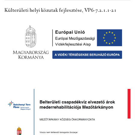
VÁLASZTÁSI INFORMÁCIÓK
Külterületi helyi közutak fejlesztése, VP6-7.2.1.1-21
NEMZETISÉGI ÖNKORMÁNYZAT
TÁRSULÁS
PÁLYÁZATOK
HIRDETMÉNYEK
ÓVODA ÉS MINI BÖLCSŐDE