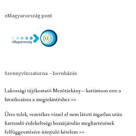
eMagyarország pont
Szennyvízcsatorna – beruházás
Lakossági tájékoztató Mezõtárkány – kattintson erre a
hivatkozásra a megtekintéshez >>
Üres telek, vezetékes vízzel el nem látott ingatlan után
fizetendõ érdekeltségi hozzájárulás megfizetésének
felfüggesztésére irányuló kérelem >>