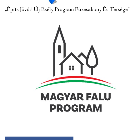
„Építs Jövőt! Új Esély Program Füzesabony És Térsége”