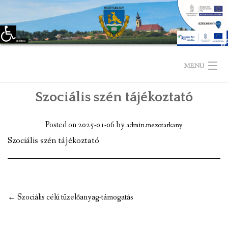
Eszköztár megnyitása
Skip
to
MENU
content
Szociális szén tájékoztató
KEZDŐLAP
TELEPÜLÉSÜNKRŐL
Posted on
2025-01-06
by
admin.mezotarkany
Szociális szén tájékoztató
LÁTNIVALÓK
KAPCSOLAT
ÖNKORMÁNYZAT
Post
←
Szociális célú tüzelőanyag-támogatás
navigation
KÉPVISELŐ-TESTÜLET