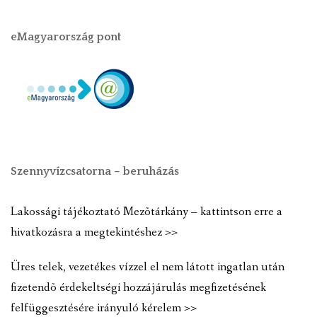
eMagyarország pont
Szennyvízcsatorna – beruházás
Lakossági tájékoztató Mezõtárkány – kattintson erre a
hivatkozásra a megtekintéshez >>
Üres telek, vezetékes vízzel el nem látott ingatlan után
fizetendõ érdekeltségi hozzájárulás megfizetésének
felfüggesztésére irányuló kérelem >>