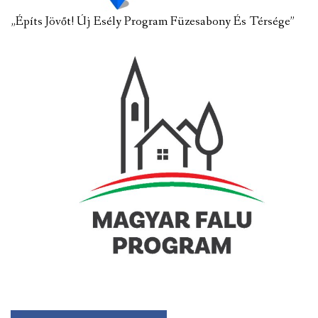
„Építs Jövőt! Új Esély Program Füzesabony És Térsége”