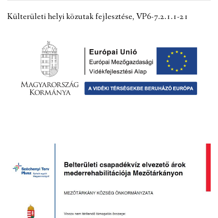
VÁLASZTÁSI INFORMÁCIÓK
Külterületi helyi közutak fejlesztése, VP6-7.2.1.1-21
NEMZETISÉGI ÖNKORMÁNYZAT
TÁRSULÁS
PÁLYÁZATOK
HIRDETMÉNYEK
ÓVODA ÉS MINI BÖLCSŐDE