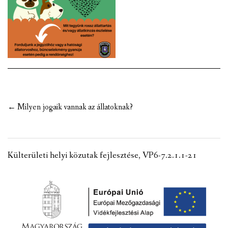
VÁLASZTÁSI INFORMÁCIÓK
NEMZETISÉGI ÖNKORMÁNYZAT
TÁRSULÁS
PÁLYÁZATOK
Post
←
Milyen jogaik vannak az állatoknak?
HIRDETMÉNYEK
navigation
ÓVODA ÉS MINI BÖLCSŐDE
Külterületi helyi közutak fejlesztése, VP6-7.2.1.1-21