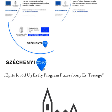
„Építs Jövőt! Új Esély Program Füzesabony És Térsége”