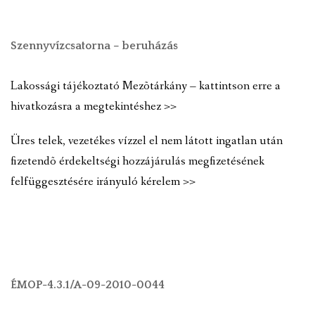
Szennyvízcsatorna – beruházás
Lakossági tájékoztató Mezõtárkány – kattintson erre a
hivatkozásra a megtekintéshez >>
Üres telek, vezetékes vízzel el nem látott ingatlan után
fizetendõ érdekeltségi hozzájárulás megfizetésének
felfüggesztésére irányuló kérelem >>
ÉMOP-4.3.1/A-09-2010-0044