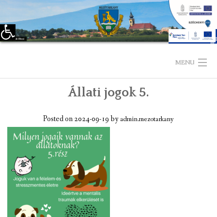
Eszköztár megnyitása
Skip
to
MENU
content
Állati jogok 5.
KEZDŐLAP
TELEPÜLÉSÜNKRŐL
Posted on
2024-09-19
by
admin.mezotarkany
LÁTNIVALÓK
KAPCSOLAT
ÖNKORMÁNYZAT
KÉPVISELŐ-TESTÜLET