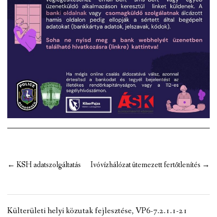
Post
←
KSH adatszolgáltatás
Ivóvízhálózat ütemezett fertőtlenítés
→
navigation
Külterületi helyi közutak fejlesztése, VP6-7.2.1.1-21