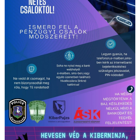
VÁLASZTÁSI INFORMÁCIÓK
NEMZETISÉGI ÖNKORMÁNYZAT
TÁRSULÁS
PÁLYÁZATOK
HIRDETMÉNYEK
ÓVODA ÉS MINI BÖLCSŐDE