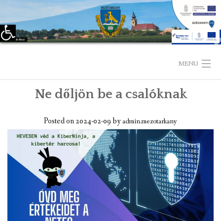
Eszköztár megnyitása
Skip
to
MENU
content
Ne dőljön be a csalóknak
KEZDŐLAP
TELEPÜLÉSÜNKRŐL
Posted on
2024-02-09
by
admin.mezotarkany
LÁTNIVALÓK
KAPCSOLAT
ÖNKORMÁNYZAT
KÉPVISELŐ-TESTÜLET