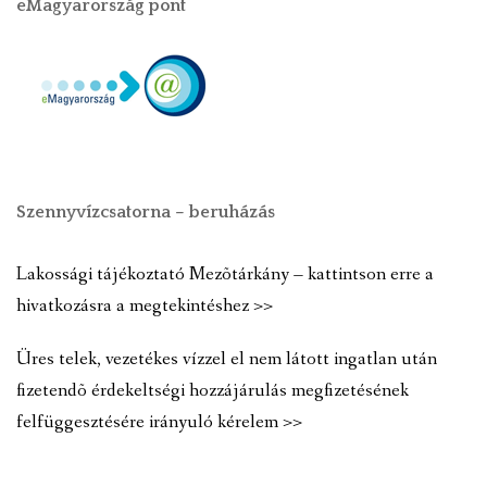
eMagyarország pont
Szennyvízcsatorna – beruházás
Lakossági tájékoztató Mezõtárkány – kattintson erre a
hivatkozásra a megtekintéshez >>
Üres telek, vezetékes vízzel el nem látott ingatlan után
fizetendõ érdekeltségi hozzájárulás megfizetésének
felfüggesztésére irányuló kérelem >>