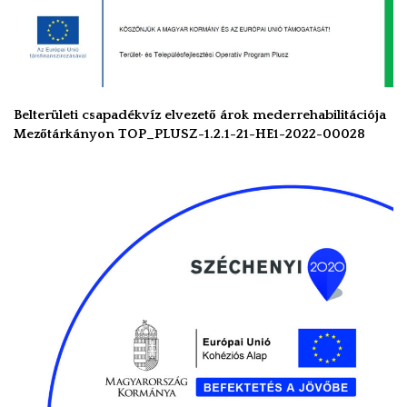
Belterületi csapadékvíz elvezető árok mederrehabilitációja
Mezőtárkányon TOP_PLUSZ-1.2.1-21-HE1-2022-00028