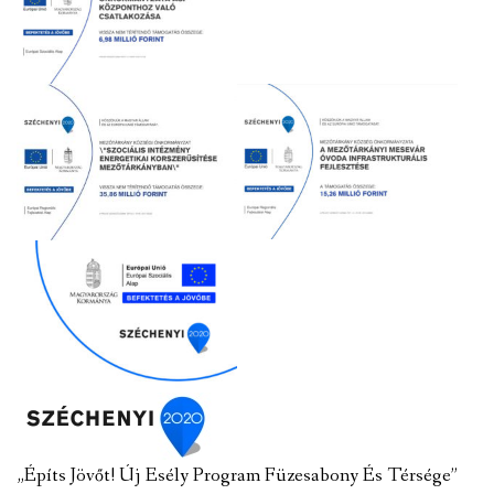
„Építs Jövőt! Új Esély Program Füzesabony És Térsége”