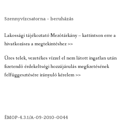
Szennyvízcsatorna – beruházás
Lakossági tájékoztató Mezõtárkány – kattintson erre a
hivatkozásra a megtekintéshez >>
Üres telek, vezetékes vízzel el nem látott ingatlan után
fizetendõ érdekeltségi hozzájárulás megfizetésének
felfüggesztésére irányuló kérelem >>
ÉMOP-4.3.1/A-09-2010-0044