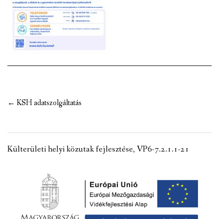
VÁLASZTÁSI INFORMÁCIÓK
NEMZETISÉGI ÖNKORMÁNYZAT
TÁRSULÁS
PÁLYÁZATOK
Post
←
KSH adatszolgáltatás
HIRDETMÉNYEK
navigation
ÓVODA ÉS MINI BÖLCSŐDE
Külterületi helyi közutak fejlesztése, VP6-7.2.1.1-21