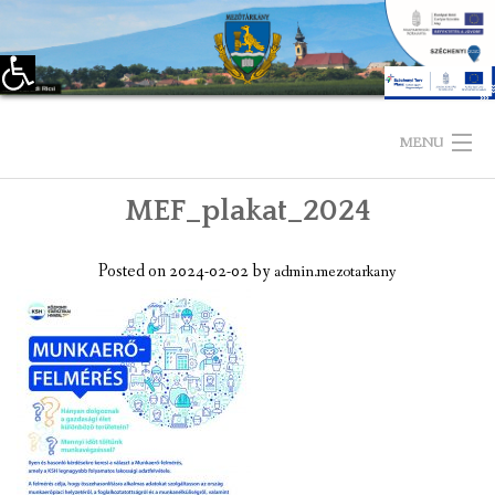
Eszköztár megnyitása
Skip
to
MENU
content
MEF_plakat_2024
KEZDŐLAP
TELEPÜLÉSÜNKRŐL
Posted on
2024-02-02
by
admin.mezotarkany
LÁTNIVALÓK
KAPCSOLAT
ÖNKORMÁNYZAT
KÉPVISELŐ-TESTÜLET