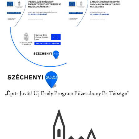
„Építs Jövőt! Új Esély Program Füzesabony És Térsége”