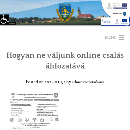
Eszköztár megnyitása
Skip
to
MENU
content
Hogyan ne váljunk online csalás
KEZDŐLAP
áldozatává
TELEPÜLÉSÜNKRŐL
Posted on
2024-01-31
by
admin.mezotarkany
LÁTNIVALÓK
KAPCSOLAT
ÖNKORMÁNYZAT
KÉPVISELŐ-TESTÜLET