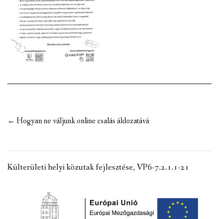
VÁLASZTÁSI INFORMÁCIÓK
NEMZETISÉGI ÖNKORMÁNYZAT
TÁRSULÁS
PÁLYÁZATOK
HIRDETMÉNYEK
Post
←
Hogyan ne váljunk online csalás áldozatává
ÓVODA ÉS MINI BÖLCSŐDE
navigation
Külterületi helyi közutak fejlesztése, VP6-7.2.1.1-21