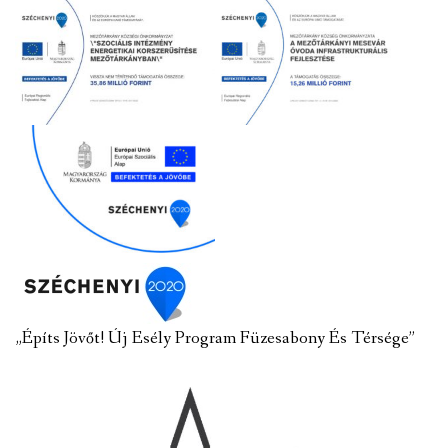
„Építs Jövőt! Új Esély Program Füzesabony És Térsége”