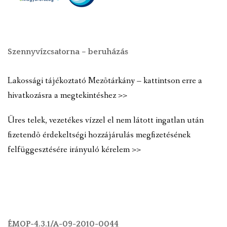
Szennyvízcsatorna – beruházás
Lakossági tájékoztató Mezõtárkány – kattintson erre a
hivatkozásra a megtekintéshez >>
Üres telek, vezetékes vízzel el nem látott ingatlan után
fizetendõ érdekeltségi hozzájárulás megfizetésének
felfüggesztésére irányuló kérelem >>
ÉMOP-4.3.1/A-09-2010-0044