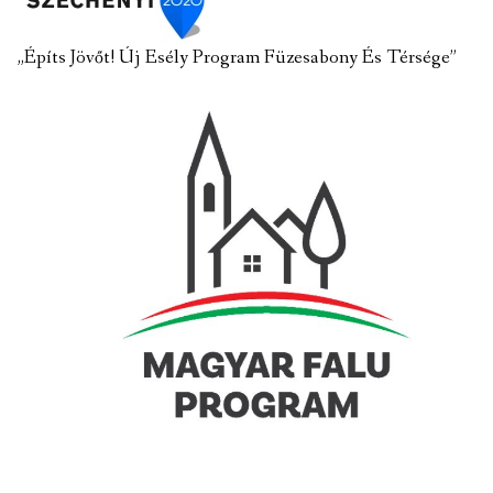
„Építs Jövőt! Új Esély Program Füzesabony És Térsége”