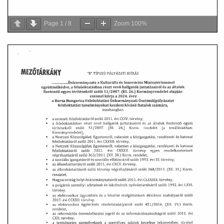
Page
1
/
8
Zoom
100%