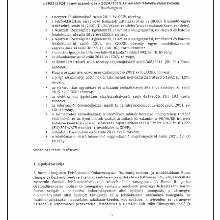
VÁLASZTÁSI INFORMÁCIÓK
NEMZETISÉGI ÖNKORMÁNYZAT
TÁRSULÁS
PÁLYÁZATOK
HIRDETMÉNYEK
ÓVODA ÉS MINI BÖLCSŐDE