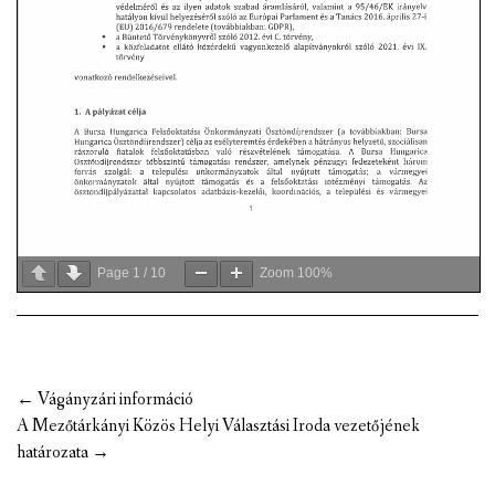
Page
1
/
10
Zoom
100%
Post
←
Vágányzári információ
navigation
A Mezőtárkányi Közös Helyi Választási Iroda vezetőjének
határozata
→