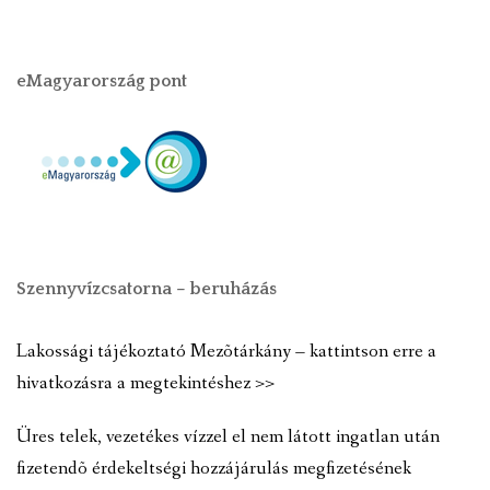
eMagyarország pont
Szennyvízcsatorna – beruházás
Lakossági tájékoztató Mezõtárkány – kattintson erre a
hivatkozásra a megtekintéshez >>
Üres telek, vezetékes vízzel el nem látott ingatlan után
fizetendõ érdekeltségi hozzájárulás megfizetésének