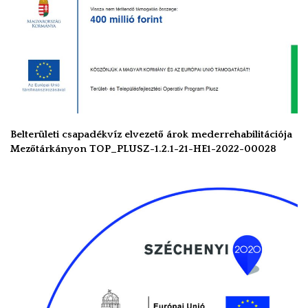
Belterületi csapadékvíz elvezető árok mederrehabilitációja
Mezőtárkányon TOP_PLUSZ-1.2.1-21-HE1-2022-00028