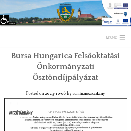
Eszköztár megnyitása
Skip
to
MENU
content
Bursa Hungarica Felsőoktatási
KEZDŐLAP
Önkormányzati
TELEPÜLÉSÜNKRŐL
Ösztöndíjpályázat
LÁTNIVALÓK
Posted on
2023-10-06
by
admin.mezotarkany
KAPCSOLAT
ÖNKORMÁNYZAT
KÉPVISELŐ-TESTÜLET