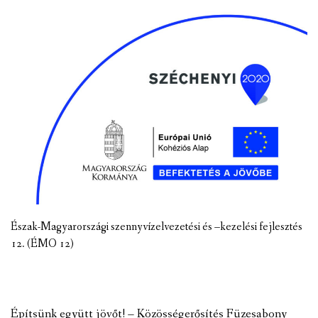
Észak-Magyarországi szennyvízelvezetési és –kezelési fejlesztés
12. (ÉMO 12)
Építsünk együtt jövőt! – Közösségerősítés Füzesabony