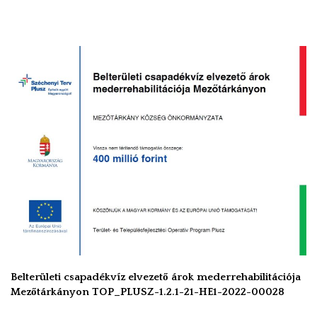
Belterületi csapadékvíz elvezető árok mederrehabilitációja
Mezőtárkányon TOP_PLUSZ-1.2.1-21-HE1-2022-00028