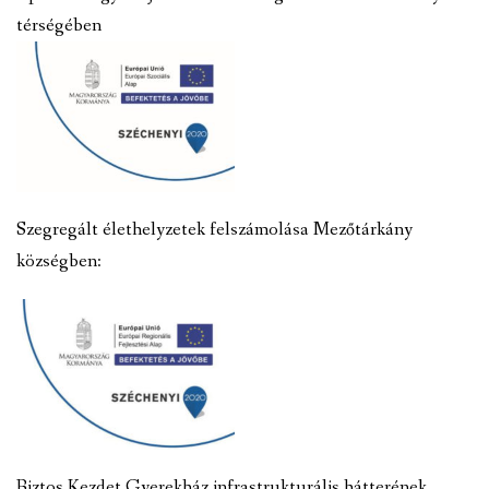
térségében
Szegregált élethelyzetek felszámolása Mezőtárkány
községben:
Biztos Kezdet Gyerekház infrastrukturális hátterének