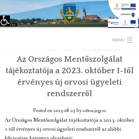
Eszköztár megnyitása
Skip
to
MENU
content
Az Országos Mentőszolgálat
KEZDŐLAP
tájékoztatója a 2023. október 1-től
TELEPÜLÉSÜNKRŐL
érvényes új orvosi ügyeleti
LÁTNIVALÓK
rendszerről
KAPCSOLAT
Posted on
2023-08-25
by
editor.jegyzo
ÖNKORMÁNYZAT
Az Országos Mentőszolgálat tájékoztatója a 2023. október
1-től érvényes új orvosi ügyeleti rendszerről az alábbi
KÉPVISELŐ-TESTÜLET
kifejezésre kattintva olvasható: