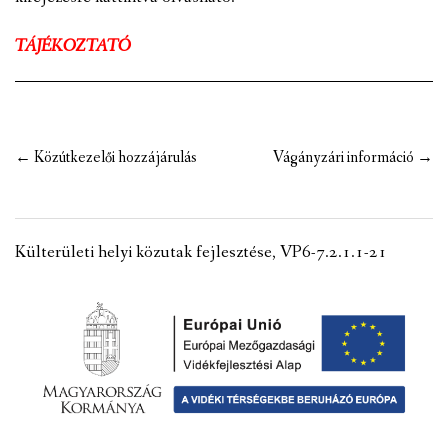
VÁLASZTÁSI INFORMÁCIÓK
TÁJÉKOZTATÓ
NEMZETISÉGI ÖNKORMÁNYZAT
TÁRSULÁS
Post
←
Közútkezelői hozzájárulás
Vágányzári információ
→
PÁLYÁZATOK
navigation
HIRDETMÉNYEK
Külterületi helyi közutak fejlesztése, VP6-7.2.1.1-21
ÓVODA ÉS MINI BÖLCSŐDE