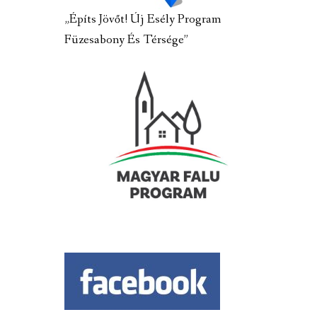
„Építs Jövőt! Új Esély Program
Füzesabony És Térsége”