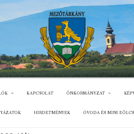
LÓK
KAPCSOLAT
ÖNKORMÁNYZAT
KÉP
: NEMZETÕRÖK HEVES MEGYÉBEN, MEZÕTÁRKÁNYON
ÁZ
KÖZADATKERESŐ
HEL
LYÁZATOK
HIRDETMÉNYEK
ÓVODA ÉS MINI BÖLC
MEZŐTÁRKÁNYI KÖZÖS ÖNKO
KÖZ
ELÉRHETŐSÉGE