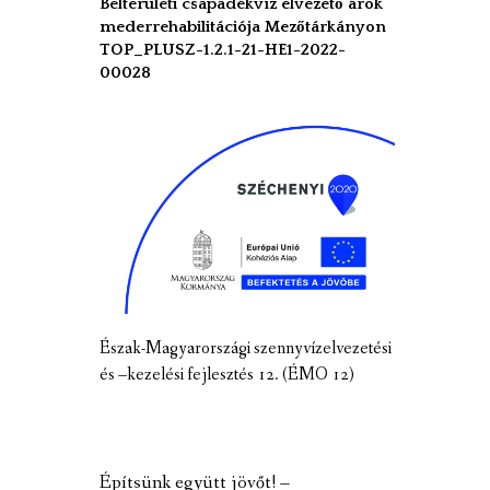
Belterületi csapadékvíz elvezető árok
mederrehabilitációja Mezőtárkányon
TOP_PLUSZ-1.2.1-21-HE1-2022-
00028
Észak-Magyarországi szennyvízelvezetési
és –kezelési fejlesztés 12. (ÉMO 12)
Építsünk együtt jövőt! –