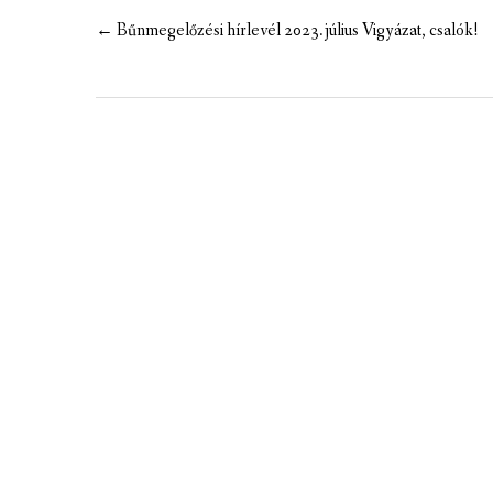
MEZÕTÁRKÁNYI ZSEBKALAUZ
Post
←
Bűnmegelőzési hírlevél 2023.július Vigyázat, csalók!
navigation
MEZŐTÁRKÁNY KINCSE
MEZŐTÁRKÁNY ÉRTÉKEI