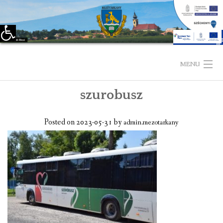
Eszköztár megnyitása
Skip
to
MENU
content
szurobusz
KEZDŐLAP
TELEPÜLÉSÜNKRŐL
Posted on
2023-05-31
by
admin.mezotarkany
LÁTNIVALÓK
KAPCSOLAT
ÖNKORMÁNYZAT
KÉPVISELŐ-TESTÜLET