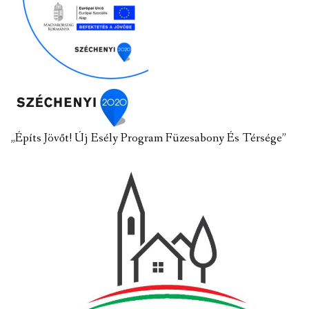
„Építs Jövőt! Új Esély Program Füzesabony És Térsége”