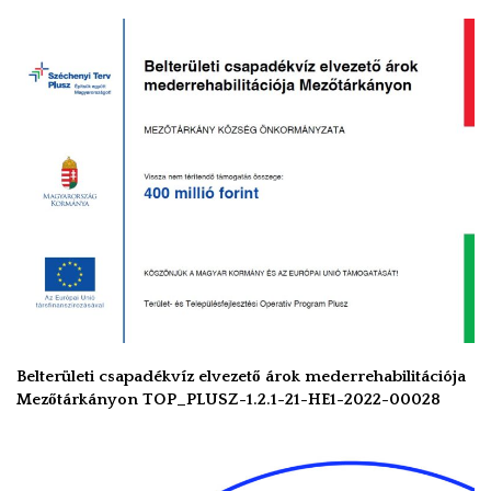
Belterületi csapadékvíz elvezető árok mederrehabilitációja
Mezőtárkányon TOP_PLUSZ-1.2.1-21-HE1-2022-00028