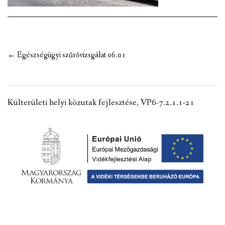
VÁLASZTÁSI INFORMÁCIÓK
NEMZETISÉGI ÖNKORMÁNYZAT
Post
←
Egészségügyi szűrővizsgálat 06.01
TÁRSULÁS
navigation
PÁLYÁZATOK
Külterületi helyi közutak fejlesztése, VP6-7.2.1.1-21
HIRDETMÉNYEK
ÓVODA ÉS MINI BÖLCSŐDE