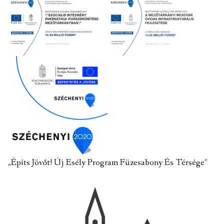
„Építs Jövőt! Új Esély Program Füzesabony És Térsége”