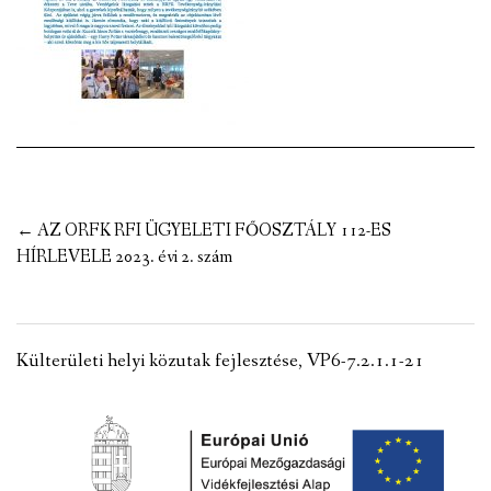
VÁLASZTÁSI INFORMÁCIÓK
NEMZETISÉGI ÖNKORMÁNYZAT
TÁRSULÁS
PÁLYÁZATOK
Post
←
AZ ORFK RFI ÜGYELETI FŐOSZTÁLY 112-ES
HIRDETMÉNYEK
navigation
HÍRLEVELE 2023. évi 2. szám
ÓVODA ÉS MINI BÖLCSŐDE
Külterületi helyi közutak fejlesztése, VP6-7.2.1.1-21