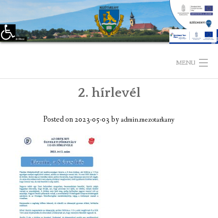
Eszköztár megnyitása
Skip
to
MENU
content
2. hírlevél
KEZDŐLAP
TELEPÜLÉSÜNKRŐL
Posted on
2023-05-03
by
admin.mezotarkany
LÁTNIVALÓK
KAPCSOLAT
ÖNKORMÁNYZAT
KÉPVISELŐ-TESTÜLET