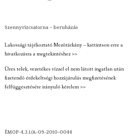
Szennyvízcsatorna – beruházás
Lakossági tájékoztató Mezõtárkány – kattintson erre a
hivatkozásra a megtekintéshez >>
Üres telek, vezetékes vízzel el nem látott ingatlan után
fizetendõ érdekeltségi hozzájárulás megfizetésének
felfüggesztésére irányuló kérelem >>
ÉMOP-4.3.1/A-09-2010-0044