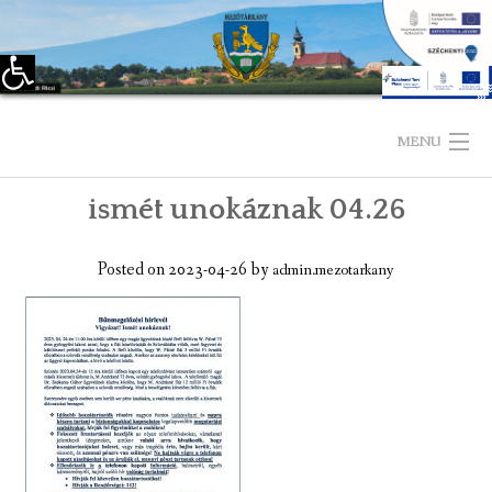
Eszköztár megnyitása
Skip
to
MENU
content
ismét unokáznak 04.26
KEZDŐLAP
TELEPÜLÉSÜNKRŐL
Posted on
2023-04-26
by
admin.mezotarkany
LÁTNIVALÓK
KAPCSOLAT
ÖNKORMÁNYZAT
KÉPVISELŐ-TESTÜLET