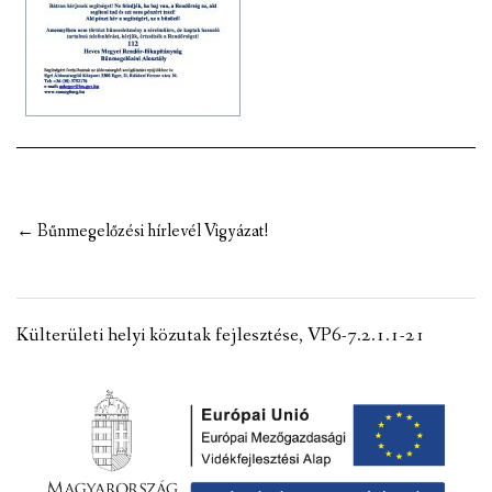
VÁLASZTÁSI INFORMÁCIÓK
NEMZETISÉGI ÖNKORMÁNYZAT
TÁRSULÁS
PÁLYÁZATOK
Post
←
Bűnmegelőzési hírlevél Vigyázat!
HIRDETMÉNYEK
navigation
ÓVODA ÉS MINI BÖLCSŐDE
Külterületi helyi közutak fejlesztése, VP6-7.2.1.1-21