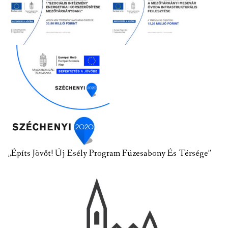
„Építs Jövőt! Új Esély Program Füzesabony És Térsége”