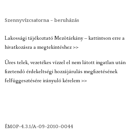
Szennyvízcsatorna – beruházás
Lakossági tájékoztató Mezõtárkány – kattintson erre a
hivatkozásra a megtekintéshez >>
Üres telek, vezetékes vízzel el nem látott ingatlan után
fizetendõ érdekeltségi hozzájárulás megfizetésének
felfüggesztésére irányuló kérelem >>
ÉMOP-4.3.1/A-09-2010-0044